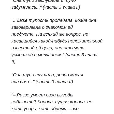
"Она тупо выслушала и тупо
задумалась..."
(часть 3 глава II)
"...даже тупость пропадала, когда она
заговаривала о знакомом ей
предмете.
На всякий же вопрос, не
касавшийся какой-нибудь положительной
известной ей цели, она отвечала
усмешкой и молчанием.
"
(часть 3 глава
II)
"Она тупо слушала, ровно мигая
глазами..."
(часть 3 глава II)
"
– Разве умеет свои выгоды
соблюсти?
Корова, сущая корова: ее
хоть ударь, хоть обними – все