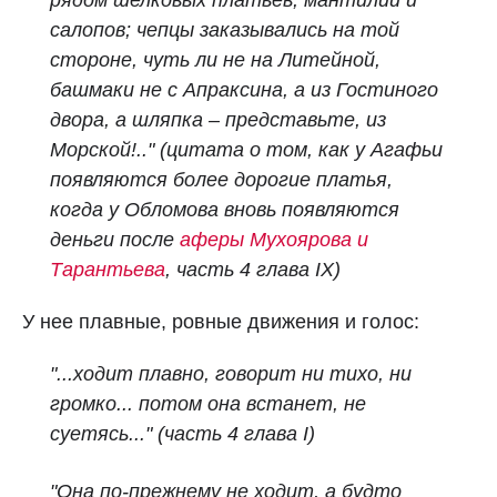
рядом шелковых платьев, мантилий и
салопов; чепцы заказывались на той
стороне, чуть ли не на Литейной,
башмаки не с Апраксина, а из Гостиного
двора, а шляпка – представьте, из
Морской!.." (цитата о том, как у Агафьи
появляются более дорогие платья,
когда у Обломова вновь появляются
деньги после
аферы Мухоярова и
Тарантьева
,
часть 4 глава IX)
У нее плавные, ровные движения и голос:
"...ходит плавно, говорит ни тихо, ни
громко... потом она встанет, не
суетясь..."
(часть 4 глава I)
"Она по-прежнему не ходит, а будто