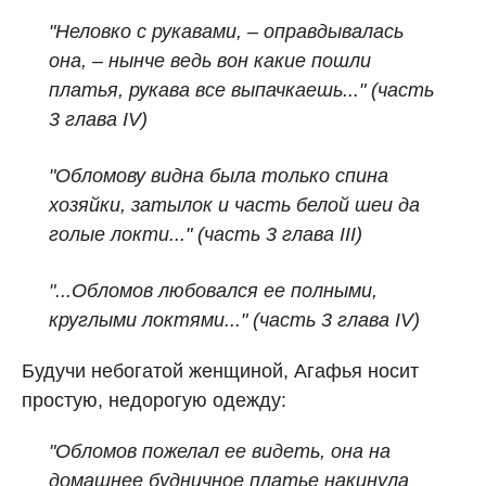
"Неловко с рукавами, – оправдывалась
она, – нынче ведь вон какие пошли
платья, рукава все выпачкаешь..." (часть
3 глава IV)
"Обломову видна была только спина
хозяйки, затылок и часть белой шеи да
голые локти..."
(часть 3 глава III)
"
...Обломов любовался ее полными,
круглыми локтями..."
(часть 3 глава IV)
Будучи небогатой женщиной, Агафья носит
простую, недорогую одежду:
"
Обломов пожелал ее видеть, она на
домашнее будничное платье накинула