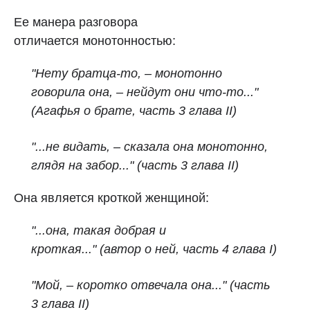
Ее манера разговора
отличается монотонностью:
"Нету братца-то, – монотонно
говорила она, – нейдут они что-то..."
(Агафья о брате, часть 3 глава II)
"...не видать, – сказала она монотонно,
глядя на забор..." (часть 3 глава II)
Она является кроткой женщиной:
"...она, такая добрая и
кроткая..."
(автор о не
й,
часть 4 глава I)
"Мой, – коротко отвечала она..."
(часть
3 глава II)