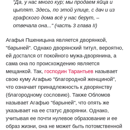
"Да, у нас много кур; мы продаем яйца и
цыплят. Здесь, по этой улице, с дач и из
графского дома всё у нас берут, –
отвечала она..."
(часть 3 глава II)
Агафья Пшеницына является дворянкой,
"барыней". Однако дворянский титул, вероятно,
ей достался от покойного мужа-дворянина, а
сама она по происхождению является
мещанкой. Так,
господин Тарантьев
называет
свою куму Агафью "благородной женщиной",
что означает принадлежность к дворянству
(благородному сословию). Также Обломов
называет Агафью "барыней", что опять же
указывает на ее статус дворянки. Однако,
учитывая ее почти нулевое образование и ее
образ жизни, она не может быть потомственной