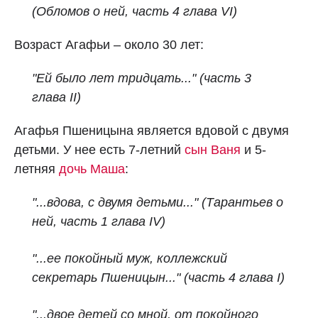
(Обломов о ней, часть 4 глава VI)
Возраст Агафьи – около 30 лет:
"Ей было лет тридцать..." (часть 3
глава II)
Агафья Пшеницына является вдовой с двумя
детьми. У нее есть 7-летний
сын Ваня
и 5-
летняя
дочь Маша
:
"...вдова, с двумя детьми..."
(Тарантьев о
ней, часть 1 глава IV)
"...ее покойный муж, коллежский
секретарь Пшеницын..."
(часть 4 глава I)
"...двое детей со мной, от покойного