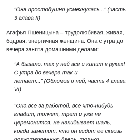
"Она простодушно усмехнулась..." (часть
3 глава II)
Агафья Пшеницына – трудолюбивая, живая,
бодрая, энергичная женщина. Она с утра до
вечера занята домашними делами:
"А бывало, так у ней все и кипит в руках!
С утра до вечера так и
летает..."
(Обломов о ней, часть 4 глава
VI)
"Она все за работой, все что-нибудь
гладит, толчет, трет и уже не
церемонится, не накидывает шаль,
когда заметит, что он видит ее сквозь
полуотворенную дверь, только