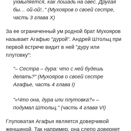
ухмыляется, как лошадь на овес. Другая
бы… ой-ой!.."
(Мухояров о своей сестре,
часть 3 глава X)
За ее ограниченный ум родной брат Мухояров
называет Агафью "дурой". Андрей Штольц при
первой встрече видит в ней "дуру или
плутовку":
"– Сестра – дура: что с ней будешь
делать?" (Мухояров о своей сестре
Агафье, часть 4 глава I)
"«Что она, дура или плутовка?» –
подумал Штольц." (часть 4 глава VI)
Глуповатая Агафья является доверчивой
женщиной. Так например, она слепо доверяет