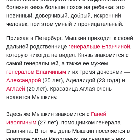
болезни князь больше похож на ребенка: это
невинный, доверчивый, добрый, искренний
человек, при этом умный и проницательный.
Приехав в Петербург, Мышкин приходит к своей
дальней родственнице
генеральше Епанчиной
,
которую никогда не видел. Князь знакомится с
самой генеральшей, а также ее мужем
генералом Епанчиным
и их тремя дочерями —
Александрой
(25 лет), Аделаидой (23 года) и
Аглаей
(20 лет). Красавица Аглая очень
нравится Мышкину.
Здесь же Мышкин знакомится с
Ганей
Иволгиным
(27 лет), помощником генерала
Епанчина. В тот же день Мышкин поселяется в
квартире семьи Иволгиных, он снимает у них