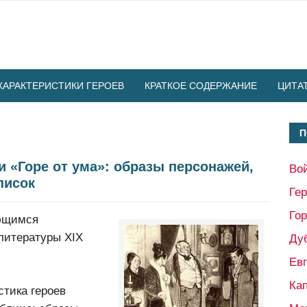
ХАРАКТЕРИСТИКИ ГЕРОЕВ
КРАТКОЕ СОДЕРЖАНИЕ
ЦИТА
П
и «Горе от ума»: образы персонажей,
Во
писок
Ге
Гор
ающимся
литературы XIX
Ду
Ев
Кап
стика героев