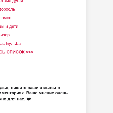
ртвые души
доросль
ломов
цы и дети
визор
рас Бульба
СЬ СПИСОК >>>
узья, пишите ваши отзывы в
мментариях. Ваше мнение очень
жно для нас. ❤️