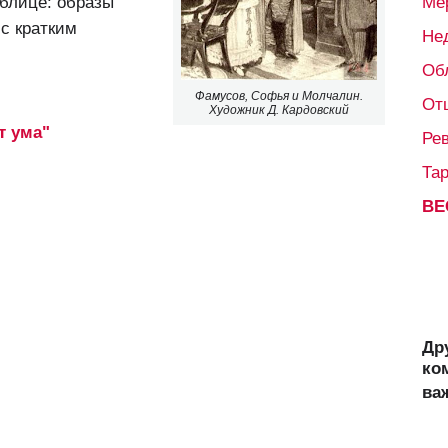
аблице: образы
Ме
с кратким
Не
Об
Фамусов, Софья и Молчалин.
От
Художник Д. Кардовский
т ума"
Ре
Та
ВЕ
Др
ко
ва