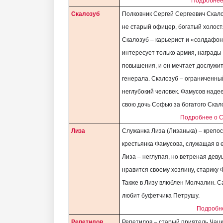
Подробнее
Скалозуб
Полковник Сергей Сергеевич Скал
не старый офицер, богатый холост
Скалозуб – карьерист и «солдафон
интересует только армия, награды
повышения, и он мечтает дослужит
генерала. Скалозуб – ограниченны
неглубокий человек. Фамусов наде
свою дочь Софью за богатого Скал
Подробнее о С
Лиза
Служанка Лиза (Лизанька) – крепо
крестьянка Фамусова, служащая в е
Лиза – неглупая, но ветреная деву
нравится своему хозяину, старику 
Также в Лизу влюблен Молчалин. С
любит буфетчика Петрушу.
Подробне
Репетилов
Репетилов – старый приятель Чацк