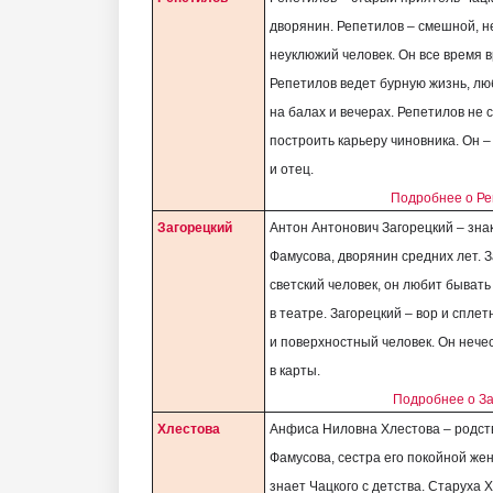
дворянин. Репетилов – смешной, н
неуклюжий человек. Он все время в
Репетилов ведет бурную жизнь, лю
на балах и вечерах. Репетилов не 
построить карьеру чиновника. Он –
и отец.
Подробнее о Ре
Загорецкий
Антон Антонович Загорецкий – зн
Фамусова, дворянин средних лет. З
светский человек, он любит бывать
в театре. Загорецкий – вор и сплет
и поверхностный человек. Он нече
в карты.
Подробнее о За
Хлестова
Анфиса Ниловна Хлестова – родст
Фамусова, сестра его покойной же
знает Чацкого с детства. Старуха 