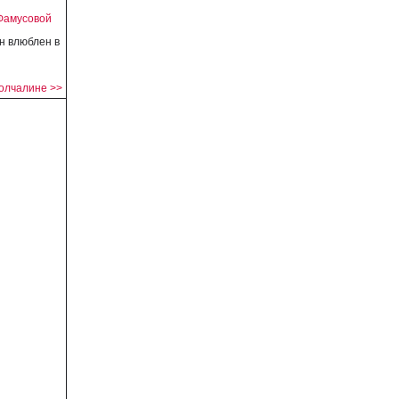
Фамусовой
н влюблен в
олчалине >>