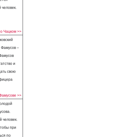
 человек.
и
о Чацком >>
ковский
 Фамусов –
 Фамусов
гатство и
дать свою
офицера
Фамусове >>
молодой
усова.
й человек.
чтобы при
ься по