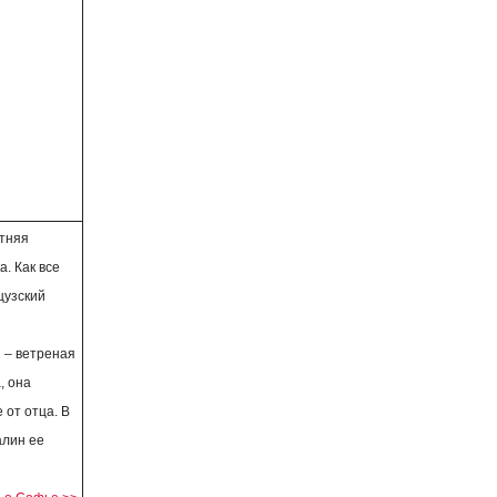
тняя
. Как все
цузский
 – ветреная
, она
 от отца. В
алин ее