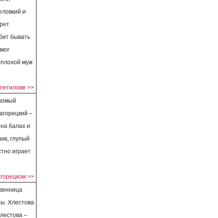
еловкий и
рет.
бит бывать
смог
 плохой муж
петилове >>
акомый
агорецкий –
 на балах и
ник, глупый
стно играет
горецком >>
венница
ны. Хлестова
Хлестова –