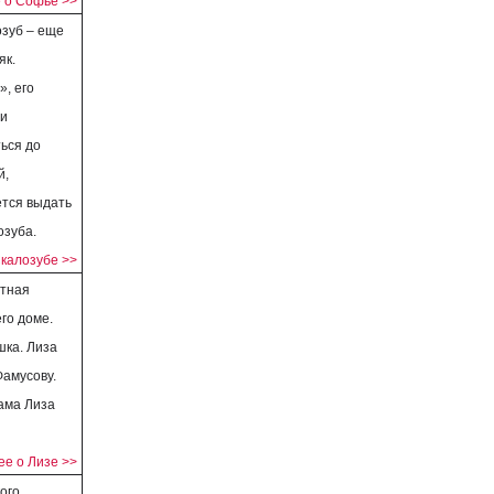
 о Софье >>
озуб – еще
як.
», его
 и
ься до
й,
ется выдать
озуба.
калозубе >>
стная
го доме.
шка. Лиза
Фамусову.
ама Лиза
е о Лизе >>
ого,