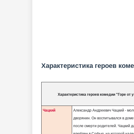
Характеристика героев коме
Характеристика героев комедии "Горе от 
Чацкий
Александр Андреевич Чацкий - мо
дворянин. Он воспитывался в дом
после смерти родителей. Чацкий д
влюблен в Софью, на которой наде