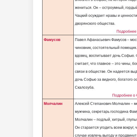
жениться. Он – остроумный, гордый
Чацкий осуждает нравы и ценност
дворянского общества.
Подробнее 
Фамусов
Павел Афанасьевич Фамусов – мос
чиновник, состоятельный помещик.
вдовец, воспитывает дочь Софью.
считает, что главное – это чины, бо
связи в обществе. Он надеется вы
дочь Софью за видного, богатого 
Скалозуба.
Подробнее о 
Молчалин
Алексей Степанович Молчалин – 
мужчина, секретарь господина Фам
Молчалин – подлый, хитрый, глупы
Он старается угодить всем вокруг, 
случае извлечь выгоду и продвинут