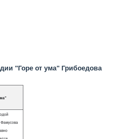
дии "Горе от ума" Грибоедова
ума"
лодой
е Фамусова
авно
ется