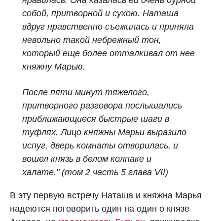
нравилась. Она казалась ей очень дурной
собой, притворной и сухою. Наташа
вдруг нравственно съежилась и приняла
невольно такой небрежный тон,
который еще более отталкивал от нее
княжну Марью.
После пяти минут тяжелого,
притворного разговора послышались
приближающиеся быстрые шаги в
туфлях. Лицо княжны Марьи выразило
испуг, дверь комнаты отворилась, и
вошел князь в белом колпаке и
халате." (том 2 часть 5 глава VII)
В эту первую встречу Наташа и княжна Марья
надеются поговорить один на один о князе