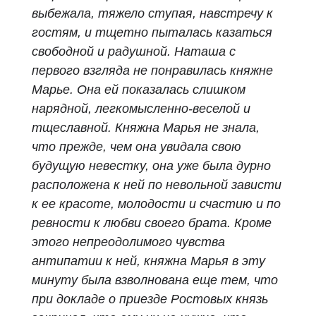
выбежала, тяжело ступая, навстречу к
гостям, и тщетно пыталась казаться
свободной и радушной. Наташа с
первого взгляда не понравилась княжне
Марье. Она ей показалась слишком
нарядной, легкомысленно-веселой и
тщеславной. Княжна Марья не знала,
что прежде, чем она увидала свою
будущую невестку, она уже была дурно
расположена к ней по невольной зависти
к ее красоте, молодости
и счастию и по
ревности к любви своего брата. Кроме
этого непреодолимого чувства
антипатии к ней, княжна Марья в эту
минуту была взволнована еще тем, что
при докладе о приезде Ростовых князь