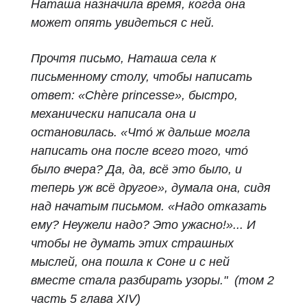
Наташа назначила время, когда она
может опять увидеться с ней.
Прочтя письмо, Наташа села к
письменному столу, чтобы написать
ответ: «Chère princesse», быстро,
механически написала она и
остановилась. «Что́ ж дальше могла
написать она после всего того, что́
было вчера? Да, да, всё это было, и
теперь уж всё другое», думала она, сидя
над начатым письмом. «Надо отказать
ему? Неужели надо? Это ужасно!»... И
чтобы не думать этих страшных
мыслей, она пошла к Соне и с ней
вместе стала разбирать узоры." (том 2
часть 5 глава XIV)