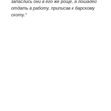
запаслись они в его же роще, а лошадей
отдать в работу, приписав к барскому
скоту."