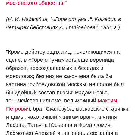
московского общества
."
(Н. И. Надеждин, "«Горе от ума»". Комедия в
четырех действиях А. Грибоедова", 1831 г.)
"Кроме действующих лиц, появляющихся на
сцене, в «Горе от ума» есть еще вереница
образов, воссоздаваемых в беседах и
монологах; без них не закончена была бы
картина грибоедовской Москвы, не полон был
бы идейный состав пьесы: мадам Розье,
танцмейстер Гильоме, вельможный
Максим
Петрович
, брат Скалозуба, московские старички
и дамы, чахоточный «книгам враг», княгиня
Ласова, Татьяна Юрьевна и Фома Фомич,
Лахмотьев Алексей и, наконец, держащая в