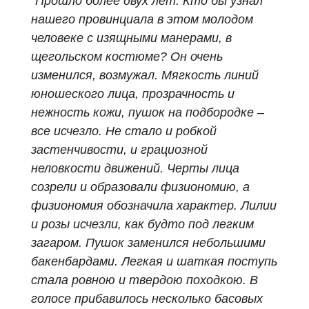
"Прошло более двух лет. Кто бы узнал
нашего провинциала в этом молодом
человеке с изящными манерами, в
щегольском костюме? Он очень
изменился, возмужал. Мягкость линий
юношеского лица, прозрачность и
нежность кожи, пушок на подбородке –
все исчезло. Не стало и робкой
застенчивости, и грациозной
неловкости движений. Черты лица
созрели и образовали физиономию, а
физиономия обозначила характер. Лилии
и розы исчезли, как будто под легким
загаром. Пушок заменился небольшими
бакенбардами. Легкая и шаткая поступь
стала ровною и твердою походкою. В
голосе прибавилось несколько басовых