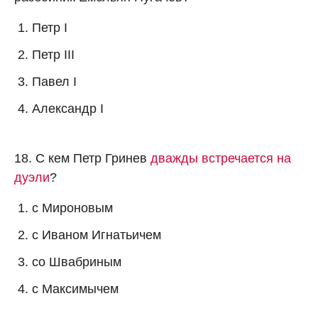
Петр I
Петр III
Павел I
Александр I
18. С кем Петр Гринев
дважды встречается на
дуэли
?
с Мироновым
с Иваном Игнатьичем
со Швабриным
с Максимычем