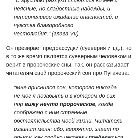
"
С грустию разлуки сливались во мне и
неясные, но сладостные надежды, и
нетерпеливое ожидание опасностей, и
чувства благородного
честолюбия."
(глава VII)
Он презирает предрассудки (суеверия и т.д.), но
в то же время является суеверным человеком и
верит в пророческие сны. Так, он рассказывает
читателям свой пророческий сон про Пугачева:
"
Мне приснился сон, которого никогда
не мог я позабыть и в котором до сих
пор
вижу нечто пророческое
, когда
соображаю с ним странные
обстоятельства моей жизни. Читатель
извинит меня: ибо, вероятно, знает по
опыту, как сродно человеку предаваться