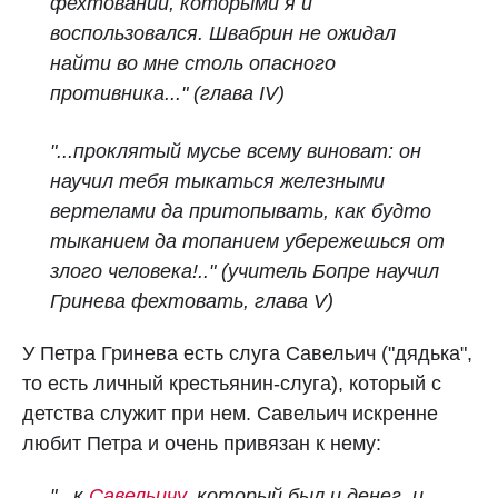
фехтовании, которыми я и
воспользовался. Швабрин не ожидал
найти во мне столь опасного
противника..."
(глава IV)
"...проклятый мусье всему виноват: он
научил тебя тыкаться железными
вертелами да притопывать, как будто
тыканием да топанием убережешься от
злого человека!.." (учитель Бопре научил
Гринева фехтовать,
глава V
)
У Петра Гринева есть слуга Савельич ("дядька",
то есть личный крестьянин-слуга), который с
детства служит при нем. Савельич искренне
любит Петра и очень привязан к нему:
"...к
Савельичу
, который был и денег, и