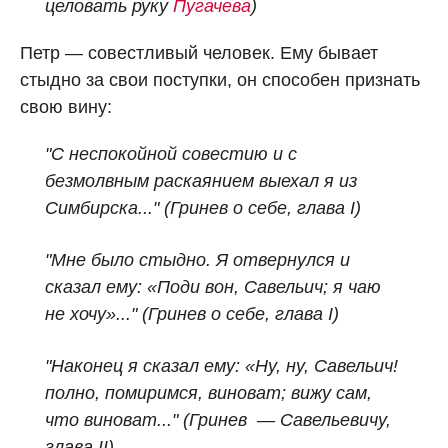
целовать руку
Пугачева
)
Петр — совестливый человек. Ему бывает
стыдно за свои поступки, он способен признать
свою вину:
"С неспокойной совестию и с
безмолвным раскаянием выехал я из
Симбирска..."
(Гринев о себе, глава I)
"Мне было стыдно. Я отвернулся и
сказал ему: «Поди вон, Савельич; я чаю
не хочу»..."
(Гринев о себе, глава I)
"Наконец я сказал ему: «Ну, ну, Савельич!
полно, помиримся, виноват; вижу сам,
что виноват..."
(Гринев — Савельевичу,
глава II)