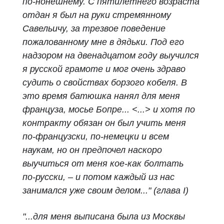
по‑нонешнему. С пятилетнего возраста
отдан я был на руки стремянному
Савельичу, за трезвое поведение
пожалованному мне в дядьки. Под его
надзором на двенадцатом году выучился
я русской грамоте и мог очень здраво
судить о свойствах борзого кобеля. В
это время батюшка нанял для меня
француза, мосье Бопре... <...> и хотя по
контракту обязан он был учить меня
по‑французски, по‑немецки и всем
наукам, но он предпочел наскоро
выучиться от меня кое‑как болтать
по‑русски, – и потом каждый из нас
занимался уже своим делом..."
(глава I)
"...для меня выписана была из Москвы