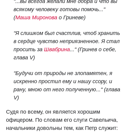
"...вы всегда желали мне добра и что вы
всякому человеку готовы помочь..."
(
Маша Миронова
о Гриневе)
"Я слишком был счастлив, чтоб хранить
в сердце чувство неприязненное. Я стал
просить за
Швабрина
..."
(Гринев о себе,
глава V)
"Будучи от природы не злопамятен, я
искренно простил ему и нашу ссору, и
рану, мною от него полученную..."
(глава
V)
Судя по всему, он является хорошим
офицером. По словам его слуги Савельича,
начальники довольны тем, как Петр служит: