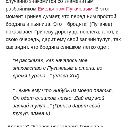
случайно знакомится со знаменитым
разбойником
Емельяном Пугачевым
. В этот
момент Гринев думает, что перед ним простой
бродяга и пьяница. Этот "бродяга" (Пугачев)
показывает Гриневу дорогу до ночлега, а тот, в
свою очередь, дарит ему свой заячий тулуп, так
как видит, что бродяга слишком легко одет:
"Я рассказал, как началось мое
знакомство с Пугачевым в степи, во
время бурана..." (глава XIV)
"...вынь ему что-нибудь из моего платья.
Он одет слишком легко. Дай ему мой
заячий тулуп..." (Гринев дарит свой
тулуп, глава II)
"Бродяга" Пугачев благодарит Гринева и