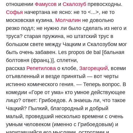
отношении
Фамусов
и
Скалозуб
превосходны.
Софья
начертана не ясно: не то <...>, не то
московская кузина.
Молчалин
не довольно
резко подл; не нужно ли было сделать из него и
труса? старая пружина, но штатский трус в
большом свете между Чацким и Скалозубом мог
быть очень забавен. Les propos de bal [бальная
болтовня (франц.)], сплетни,
рассказ
Репетилова
о клобе,
Загорецкий
, всеми
отъявленный и везде принятый — вот черты
истинно комического гения. — Теперь вопрос. В
комедии «Горе от ума» кто умное действующее
лицо? ответ: Грибоедов. А знаешь ли, что такое
Чацкий? Пылкий, благородный и добрый
малый, проведший несколько времени с очень
умным человеком (именно с Грибоедовым) и
напитавшийся его мыслями, остротами и