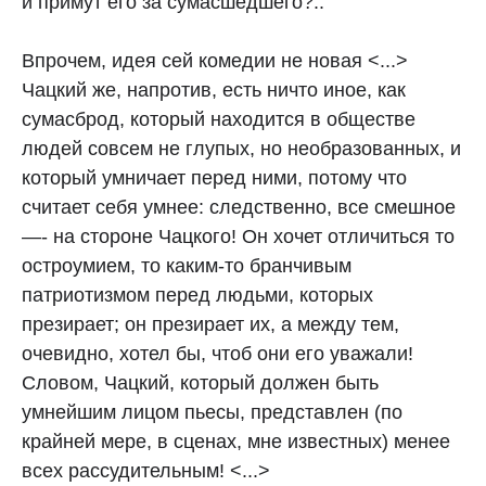
и при­мут его за сумасшедшего?..
Впрочем, идея сей комедии не но­вая <...>
Чацкий же, напротив, есть ничто иное, как
сумасброд, который находится в обществе
людей совсем не глупых, но необразованных, и
который умничает перед ними, потому что
считает себя умнее: следственно, все смешное
—- на стороне Чацкого! Он хочет отличиться то
остроумием, то каким-то бранчивым
патриотизмом перед людьми, которых
презирает; он презирает их, а между тем,
очевидно, хотел бы, чтоб они его уважали!
Словом, Чацкий, который должен быть
умнейшим лицом пьесы, представлен (по
крайней мере, в сценах, мне известных) менее
всех рассудительным! <...>