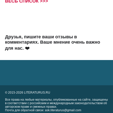
ВЕСЬ СПИСОК >>>
Друзья, пишите ваши отзывы в
комментариях. Ваше мнение очень важно
для нас. ❤️
© 2015-2026 LITERATURUS.RU
Все права на любые материалы, опубликованные на сайте, защищены
в соответствии с российским и международным законодательством об
авторском праве и смежных правах.
Почта для обратной связи: ask.literaturus@gmail.com