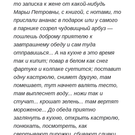
то записка к жене от какой-нибудь
Марьи Петровны, с книгой, с нотами, то
прислали ананас в подарок или у самого
в парнике созрел чудовищный арбуз —
пошлешь доброму приятелю к
завтрашнему обеду и сам туда
отправишься... А на кухне в это время
так и кипит; повар в белом как снег
фартуке и колпаке суетится; поставит
одну кастрюлю, снимет другую, там
помешает, тут начнет валять тесто,
там выплеснет воду... ножи так и
стучат... крошат зелень... там вертят
мороженое... До обеда приятно
заглянуть в кухню, открыть кастрюлю,
понюхать, посмотреть, как
свертывают пирожки, сбивают сливки.