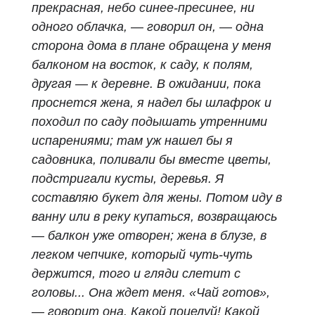
прекрасная, небо синее-пресинее, ни
одного облачка, — говорил он, — одна
сторона дома в плане обращена у меня
балконом на восток, к саду, к полям,
другая — к деревне. В ожидании, пока
проснется жена, я надел бы шлафрок и
походил по саду подышать утренними
испарениями; там уж нашел бы я
садовника, поливали бы вместе цветы,
подстригали кусты, деревья.
Я
составляю букет для жены. Потом иду в
ванну или в реку купаться, возвращаюсь
— балкон уже отворен; жена в блузе, в
легком чепчике, который чуть-чуть
держится, того и гляди слетит с
головы... Она ждет меня. «Чай готов»,
— говорит она. Какой поцелуй! Какой