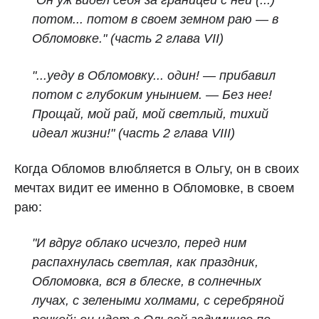
"Он уж видел себя за границей с ней (...)
потом... потом в своем земном раю — в
Обломовке." (часть 2 глава VII)
"...уеду в Обломовку... один! — прибавил
потом с глубоким унынием. — Без нее!
Прощай, мой рай, мой светлый, тихий
идеал жизни!" (часть 2 глава VIII)
Когда Обломов влюбляется в Ольгу, он в своих
мечтах видит ее именно в Обломовке, в своем
раю:
"И вдруг облако исчезло, перед ним
распахнулась светлая, как праздник,
Обломовка, вся в блеске, в солнечных
лучах, с зелеными холмами, с серебряной