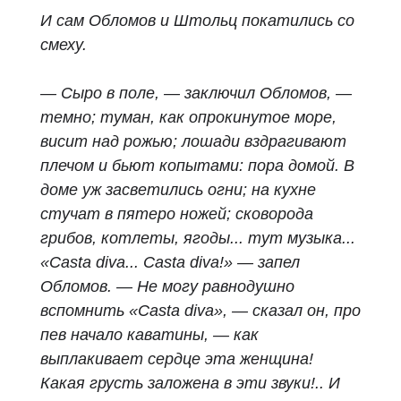
И сам Обломов и Штольц покатились со
смеху.
— Сыро в поле, — заключил Обломов, —
темно; туман, как опрокинутое море,
висит над рожью; лошади вздрагивают
плечом и бьют копытами: пора домой. В
доме уж засветились огни; на кухне
стучат в пятеро ножей; сковорода
грибов, котлеты, ягоды... тут музыка...
«Casta diva... Casta diva!» — запел
Обломов. — Не могу равнодушно
вспомнить «Casta diva», — сказал он, про
пев начало каватины, — как
выплакивает сердце эта женщина!
Какая грусть заложена в эти звуки!.. И