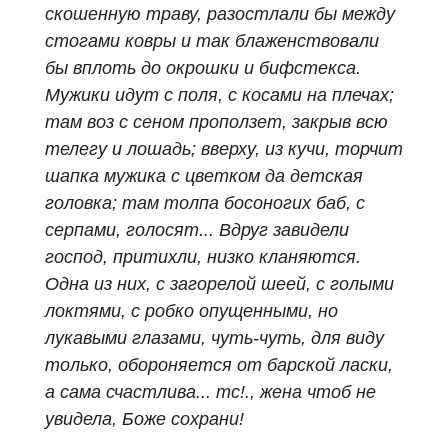
скошенную траву, разостлали бы между
стогами ковры и так блаженствовали
бы вплоть до окрошки и бифстекса.
Мужики идут с поля, с косами на плечах;
там воз с сеном проползет, закрыв всю
телегу и лошадь; вверху, из кучи, торчит
шапка мужика с цветком да детская
головка; там толпа босоногих баб, с
серпами, голосят... Вдруг завидели
господ, притихли, низко кланяются.
Одна из них, с загорелой шеей, с голыми
локтями, с робко опущенными, но
лукавыми глазами, чуть-чуть, для виду
только, обороняется от барской ласки,
а сама счастлива... тс!., жена чтоб не
увидела, Боже сохрани!