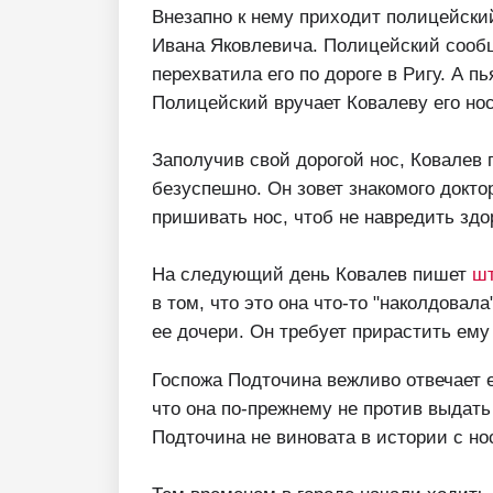
Внезапно к нему приходит полицейски
Ивана Яковлевича. Полицейский сообща
перехватила его по дороге в Ригу. А 
Полицейский вручает Ковалеву его нос,
Заполучив свой дорогой нос, Ковалев п
безуспешно. Он зовет знакомого доктор
пришивать нос, чтоб не навредить здо
На следующий день Ковалев пишет
ш
в том, что это она что-то "наколдовала
ее дочери. Он требует прирастить ему
Госпожа Подточина вежливо отвечает ем
что она по-прежнему не против выдать 
Подточина не виновата в истории с но