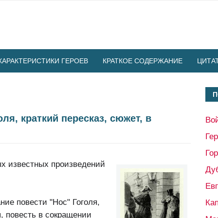
ХАРАКТЕРИСТИКИ ГЕРОЕВ
КРАТКОЕ СОДЕРЖАНИЕ
ЦИТА
П
ля, краткий пересказ, сюжет, в
Во
Ге
Гор
ых известных произведений
Ду
Ев
ние повести "Нос" Гоголя,
Кап
, повесть в сокращении