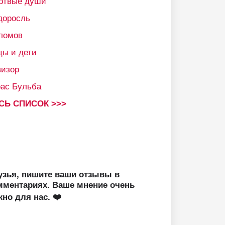
ртвые души
доросль
ломов
цы и дети
визор
рас Бульба
СЬ СПИСОК >>>
узья, пишите ваши отзывы в
мментариях. Ваше мнение очень
жно для нас. ❤️