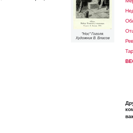
Ме
Не
Об
От
"Нос" Гоголя.
Художник В. Власов
Ре
Та
ВЕ
Др
ко
ва