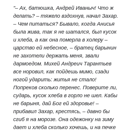
"– Ах, батюшка, Андрей Иваныч! Что ж
делать? – тяжело вздохнув, начал Захар.
– Чем питаться? Бывало, когда Анисья
была жива, так я не шатался, был кусок
и хлеба, а как она померла в холеру –
царство ей небесное, – братец барынин
не захотели держать меня, звали
дармоедом. Михей Андреич Тарантьев
все норовил, как пойдешь мимо, сзади
ногой ударить: житья не стало!
Попреков сколько перенес. Поверите ли,
сударь, кусок хлеба в горло не шел. Кабы
не барыня, дай Бог ей здоровье! –
прибавил Захар, крестясь, – давно бы
сгиб я на морозе. Она одежонку на зиму
дает и хлеба сколько хочешь, и на печке