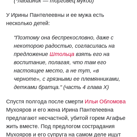
(*лабазник — торговец мукой)
У Ирины Пантелеевны и ее мужа есть
несколько детей:
"Поэтому она беспрекословно, даже с
некоторою радостью, согласилась на
предложение
Штольца
взять его на
воспитание, полагая, что там его
настоящее место, а не тут, «в
черноте», с грязными ее племянниками,
детками братца." (часть 4 глава X)
Спустя полгода после смерти
Ильи Обломова
Мухояров и его жена Ирина Пантелеевна
предлагают несчастной, убитой горем Агафье
жить вместе. Под предлогом сострадания
Мухояров и его супруга на самом деле ищут