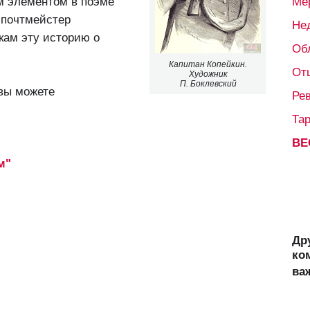
ым элементом в поэме
Ме
 почтмейстер
Не
кам эту историю о
Об
Капитан Копейкин.
От
Художник
П. Боклевский
 вы можете
Ре
Та
ВЕ
м"
Др
ко
ва