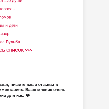
ртвые души
доросль
ломов
цы и дети
визор
рас Бульба
СЬ СПИСОК >>>
узья, пишите ваши отзывы в
мментариях. Ваше мнение очень
жно для нас. ❤️