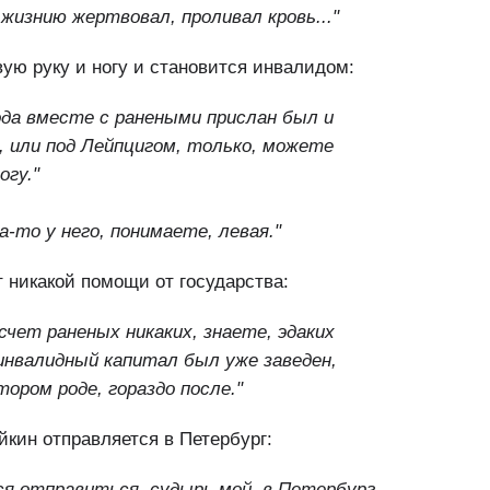
 жизнию жертвовал, проливал кровь..."
вую руку и ногу и становится инвалидом:
года вместе с ранеными прислан был и
, или под Лейпцигом, только, можете
огу."
а-то у него, понимаете, левая."
 никакой помощи от государства:
счет раненых никаких, знаете, эдаких
инвалидный капитал был уже заведен,
ором роде, гораздо после."
кин отправляется в Петербург:
ся отправиться, судырь мой, в Петербург,