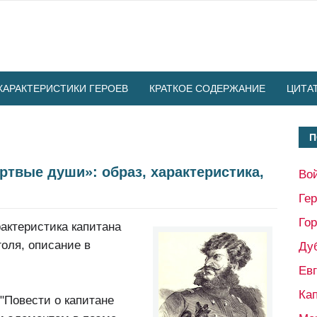
ХАРАКТЕРИСТИКИ ГЕРОЕВ
КРАТКОЕ СОДЕРЖАНИЕ
ЦИТА
П
ртвые души»: образ, характеристика,
Во
Ге
Гор
рактеристика капитана
оля, описание в
Ду
Ев
Кап
 "Повести о капитане