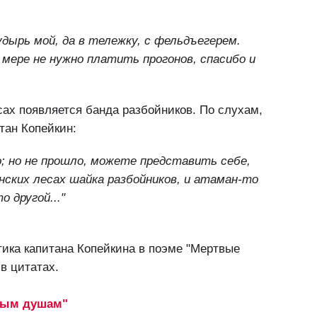
удырь мой, да в тележку, с фельдъегерем.
й мере не нужно платить прогонов, спасибо и
сах появляется банда разбойников. По слухам,
тан Копейкин:
но; но не прошло, можете представить себе,
анских лесах шайка разбойников, и атаман-то
 другой..."
тика капитана Копейкина в поэме "Мертвые
 в цитатах.
вым душам"