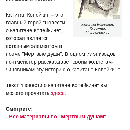
Капитан Копейкин – это
главный герой "Повести
Капитан Копейкин.
Художник
о капитане Копейкине",
П. Боклевский
которая является
вставным элементом в
поэме "Мертвые души". В одном из эпизодов
почтмейстер рассказывает своим коллегам-
чиновникам эту историю о капитане Копейкине.
Текст "Повести о капитане Копейкине" вы
можете прочитать
здесь
.
Смотрите:
-
Все материалы по "Мертвым душам"