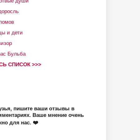
ртвые души
доросль
ломов
цы и дети
визор
рас Бульба
СЬ СПИСОК >>>
узья, пишите ваши отзывы в
мментариях. Ваше мнение очень
жно для нас. ❤️