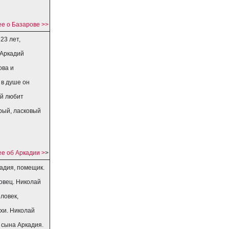
е о Базарове >>
23 лет,
 Аркадий
ова и
 в душе он
ий любит
брый, ласковый
е об Аркадии >
>
адия, помещик.
довец. Николай
ловек,
ихи. Николай
 сына Аркадия.