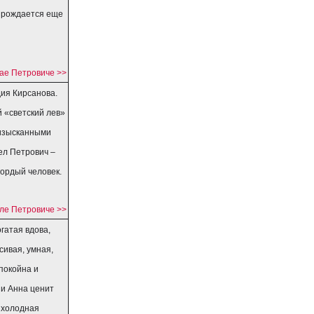
о рождается еще
ае Петровиче >>
ия Кирсанова.
й «светский лев»
 изысканными
ел Петрович –
ордый человек.
ле Петровиче >>
гатая вдова,
сивая, умная,
покойна и
ни Анна ценит
 холодная