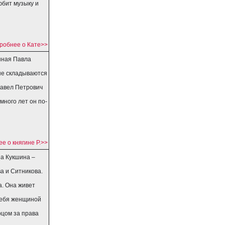
юбит музыку и
робнее о Кате>>
нная Павла
не складываются
авел Петрович
много лет он по-
е о княгине Р.>>
на Кукшина –
а и Ситникова.
. Она живет
себя женщиной
рцом за права