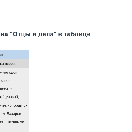
на "Отцы и дети" в таблице
а»
ка героев
 – молодой
азаров –
тносится
ый, резкий,
нин, но гордится
ем. Базаров
 естественными