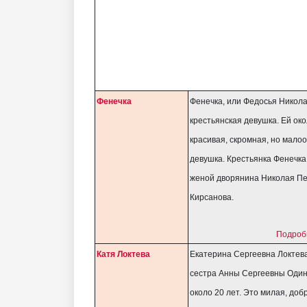
Фенечка
Фенечка, или Федосья Никол
крестьянская девушка. Ей око
красивая, скромная, но мало
девушка. Крестьянка Фенечка
женой дворянина Николая П
Кирсанова.
Подроб
Катя Локтева
Екатерина Сергеевна Локтев
сестра Анны Сергеевны Один
около 20 лет. Это милая, доб