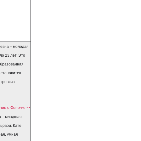
аевна – молодая
ло 23 лет. Это
образованная
 становится
етровича
нее о Фенечке>>
а – младшая
цовой. Кате
рая, умная