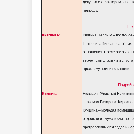
девушка с характером. Она л
природу.
Под
Княгиня Р.
Княгиня Нелли Р. – возлюбле
Петровича Кирсанова. У них 
отношения. После разрыва П
теряет смысл жизни и спустя 
прежнему помнит о княгине.
Подробне
Кукшина
Евдоксия (Авдотья) Никитиш
знакомая Базарова, Кирсанов
Кукшина – молодая помещица
отдельно от мужа и считает 
прогрессивных взглядов и бо