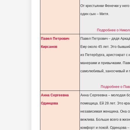
От крестьянки Фенечки у нег
один сын – Митя.
Подробнее о Никол
Павел Петрович
Павел Петрович – дядя Аркад
Кирсанов
Ему около 45 лет. Это бывши
из Петербурга, аристократ с
манерами и привычками. Пав
самолюбивый, заносчивый и г
Подробнее о Пав
Анна Сергеевна
Анна Сергеевна – молодая бо
Одинцова
помещица. Ей 28 лет. Это кра
независимая женщина. Она с
вежлива. Больше всего в жиз
комфорт и покой. Одинцова –