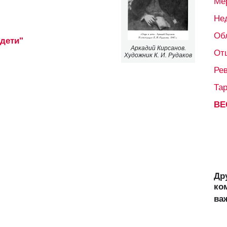
Ме
Не
Об
дети"
Аркадий Кирсанов.
От
Художник К. И. Рудаков
Ре
Та
ВЕ
Др
ко
ва