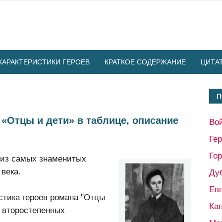
ХАРАКТЕРИСТИКИ ГЕРОЕВ
КРАТКОЕ СОДЕРЖАНИЕ
ЦИТА
П
 «Отцы и дети» в таблице, описание
Во
Ге
Гор
н из самых знаменитых
века.
Ду
Ев
стика героев романа "Отцы
Кап
и второстепенных