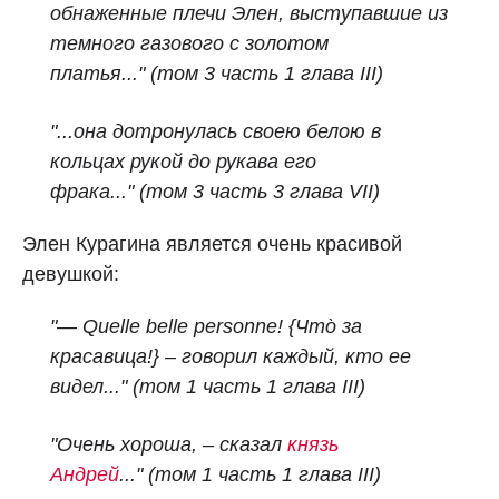
обнаженные плечи Элен, выступавшие из
темного газового с золотом
платья..." (том 3 часть 1 глава III)
"...она дотронулась своею белою в
кольцах рукой до рукава его
фрака..." (том 3 часть 3 глава VII)
Элен Курагина является очень красивой
девушкой:
"— Quelle belle personne! {Что̀ за
красавица!}
– говорил каждый, кто ее
видел..." (том 1 часть 1 глава III)
"Очень хороша, – сказал
князь
Андрей
..." (том 1 часть 1 глава III)