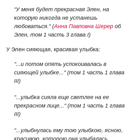
"У меня будет прекрасная Элен, на
которую никогда не устанешь
любоваться." (
Анна Павловна Шерер
об
Элен, том 1 часть 3 глава I)
У Элен сияющая, красивая улыбка:
"...и потом опять успокоивалась в
сияющей улыбке..." (том 1 часть 1 глава
III)
"...улыбка сияла еще светлее на ее
прекрасном лице..." (том 1 часть 1 глава
III)
"...улыбнулась ему тою улыбкою, ясною,
красивою, которою она улыбалась