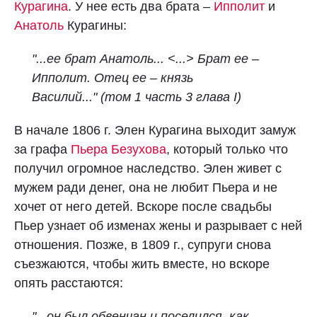
Курагина
. У нее есть два брата –
Ипполит
и
Анатоль
Курагины:
"...ее брат Анатоль... <...> Брат ее –
Ипполит. Отец ее – князь
Василий..." (том 1 часть 3 глава I)
В начале 1806 г. Элен Курагина выходит замуж
за графа
Пьера Безухова
, который только что
получил огромное наследство. Элен живет с
мужем ради денег, она не любит Пьера и не
хочет от него детей. Вскоре после свадьбы
Пьер узнает об изменах жены и разрывает с ней
отношения. Позже, в 1809 г., супруги снова
съезжаются, чтобы жить вместе, но вскоре
опять расстаются:
"...он был обвенчан и поселился, как