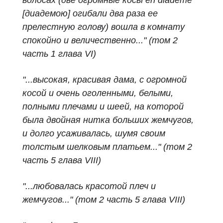
волосах (две огромные косы
en diadème
[
диадемою
]
огибали два раза ее
прелестную голову) вошла в комнату
спокойно и величественно..." (том 2
часть 1 глава VI)
"...высокая, красивая дама, с огромной
косой и очень оголенными, белыми,
полными плечами и шеей, на которой
была двойная нитка больших жемчугов,
и долго усаживалась, шумя своим
толстым шелковым платьем..." (том 2
часть 5 глава VIII)
"...любовалась красотой плеч и
жемчугов..." (том 2 часть 5 глава VIII)