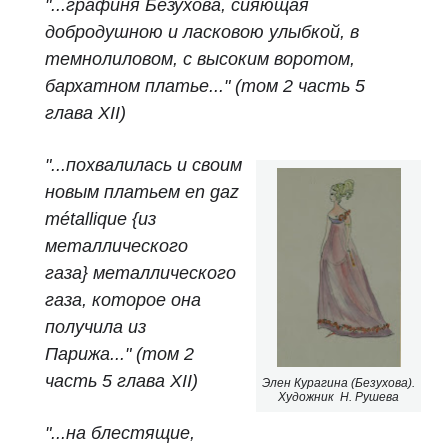
"...графиня Безухова, сияющая
добродушною и ласковою улыбкой, в
темнолиловом, с высоким воротом,
бархатном платье..." (том 2 часть 5
глава XII)
"...похвалилась и своим
новым платьем
en gaz
métallique {из
металлического
газа}
металлического
газа, которое она
получила из
Парижа..." (том 2
часть 5 глава XII)
Элен Курагина (Безухова).
Художник Н. Рушева
"...на блестящие,