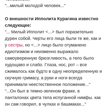
"...милый молодой человек..."
О внешности Ипполита Курагина известно
следующее:
"... Милый Ипполит <...> был поразительно
дурен собой. Черты его лица были те же, как и
у
сестры
, но <...> лицо было отуманено
идиотизмом и неизменно выражало
самоуверенную брюзгливость, а тело было
худощаво и слабо. Глаза, нос, рот – все
сжималось как будто в одну неопределенную и
скучную гримасу, а руки и ноги всегда
принимали неестественное положение..."
"...Он был в темно-зеленом фраке, в
панталонах цвета тела испуганной нимфы. как
он сам говорил, в чулках и башмаках..."