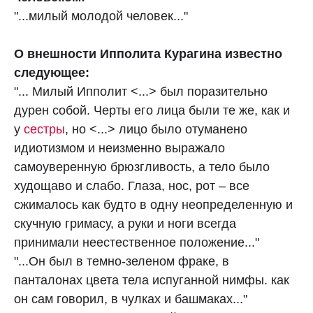
"...милый молодой человек..."
О внешности Ипполита Курагина известно
следующее:
"... Милый Ипполит <...> был поразительно
дурен собой. Черты его лица были те же, как и
у
сестры
, но <...> лицо было отуманено
идиотизмом и неизменно выражало
самоуверенную брюзгливость, а тело было
худощаво и слабо. Глаза, нос, рот – все
сжималось как будто в одну неопределенную и
скучную гримасу, а руки и ноги всегда
принимали неестественное положение..."
"...Он был в темно-зеленом фраке, в
панталонах цвета тела испуганной нимфы. как
он сам говорил, в чулках и башмаках..."