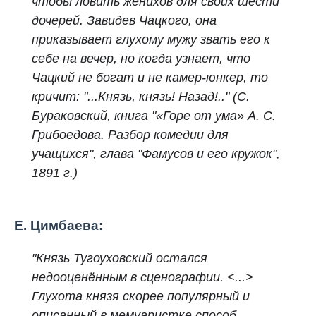
чтобы ловить женихов для своих шести
дочерей. Завидев Чацкого, она
приказывает глухому мужу звать его к
себе на вечер, но когда узнает, что
Чацкий не богат и не камер-юнкер, то
кричит:
"...Князь, князь! Назад!.."
(С.
Бураковский, книга "«Горе от ума» А. С.
Грибоедова. Разбор комедии для
учащихся", глава "Фамусов и его кружок",
1891 г.)
Е. Цимбаева:
"Князь Тугоуховский остался
недооценённым в сценографии. <...>
Глухота князя скорее популярный и
описанный в мемуаристке способ