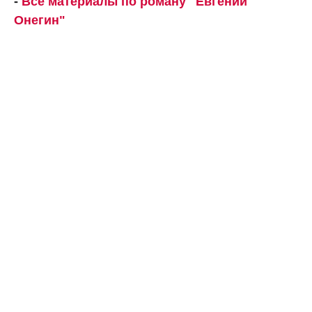
-
Все материалы по роману "Евгений
Онегин"