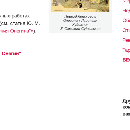
Ме
Не
чных работах
Приезд Ленского и
Об
Онегина к Лариным.
(см. статья Ю. М.
Художник
Е. Самокиш-Судковская
От
ения Онегина"»
).
Ре
Та
 Онегин"
ВЕ
Др
ко
ва