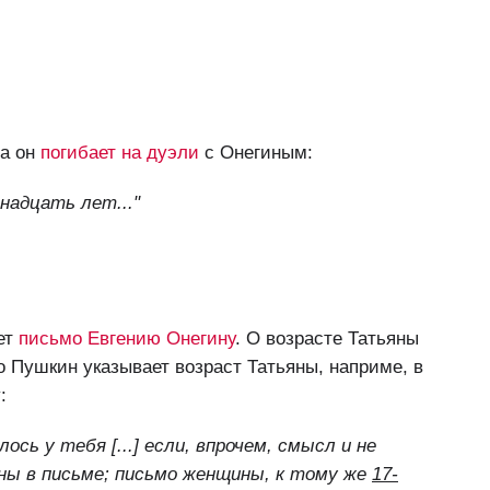
да он
погибает на дуэли
с Онегиным:
надцать лет..."
шет
письмо Евгению Онегину
. О возрасте Татьяны
но Пушкин указывает возраст Татьяны, наприме, в
:
лось у тебя [...] если, впрочем, смысл и не
ны в письме; письмо женщины, к тому же
17-