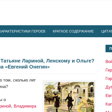
ХАРАКТЕРИСТИКИ ГЕРОЕВ
КРАТКОЕ СОДЕРЖАНИЕ
ЦИТА
П
 Татьяне Лариной, Ленскому и Ольге?
Во
а «Евгений Онегин»
Ге
Гор
о том, сколько лет
ина?
Ду
Ев
ы о
Кап
риной
,
Владимира