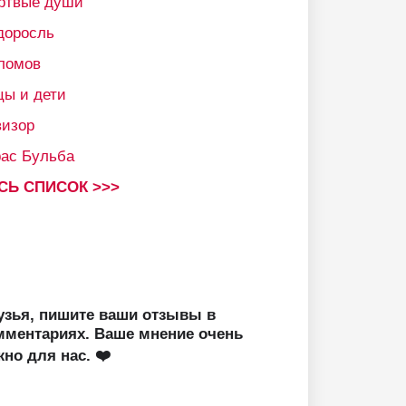
ртвые души
доросль
ломов
цы и дети
визор
рас Бульба
СЬ СПИСОК >>>
узья, пишите ваши отзывы в
мментариях. Ваше мнение очень
жно для нас. ❤️