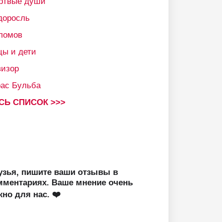
ртвые души
доросль
ломов
цы и дети
визор
рас Бульба
СЬ СПИСОК >>>
узья, пишите ваши отзывы в
мментариях. Ваше мнение очень
жно для нас. ❤️