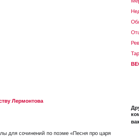
Ме
Не
Об
От
Ре
Та
ВЕ
ству Лермонтова
Др
ко
ва
лы для сочинений по поэме «Песня про царя