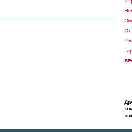
Ме
Не
Об
От
Ре
Та
ВЕ
Др
ко
ва