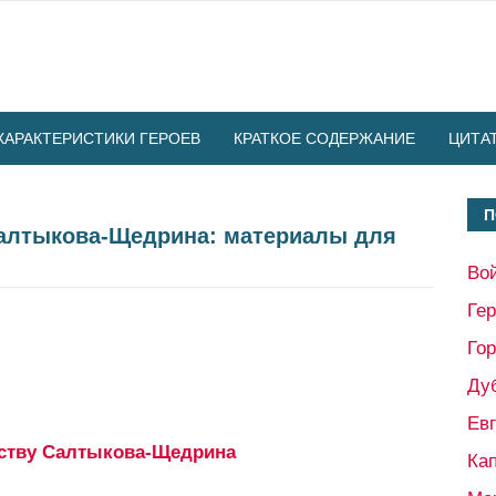
ХАРАКТЕРИСТИКИ ГЕРОЕВ
КРАТКОЕ СОДЕРЖАНИЕ
ЦИТА
П
Салтыкова-Щедрина: материалы для
Во
Ге
Гор
Ду
Ев
еству Салтыкова-Щедрина
Кап