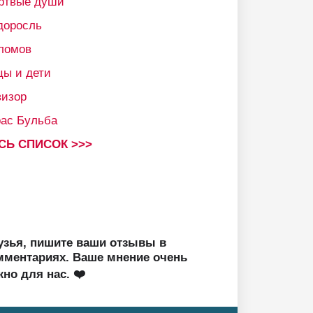
ртвые души
доросль
ломов
цы и дети
визор
рас Бульба
СЬ СПИСОК >>>
узья, пишите ваши отзывы в
мментариях. Ваше мнение очень
жно для нас. ❤️