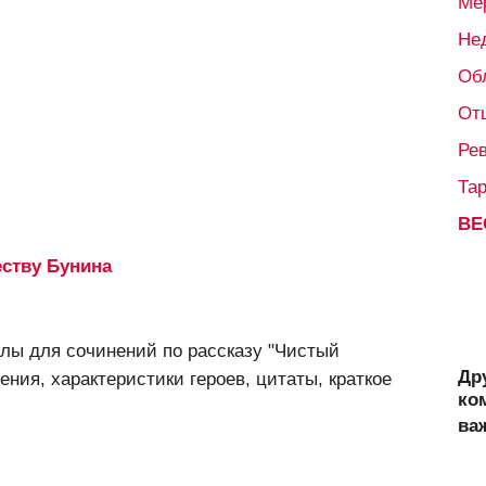
Ме
Не
Об
От
Ре
Та
ВЕ
еству Бунина
лы для сочинений по рассказу "Чистый
Др
ения, характеристики героев, цитаты, краткое
ко
ва