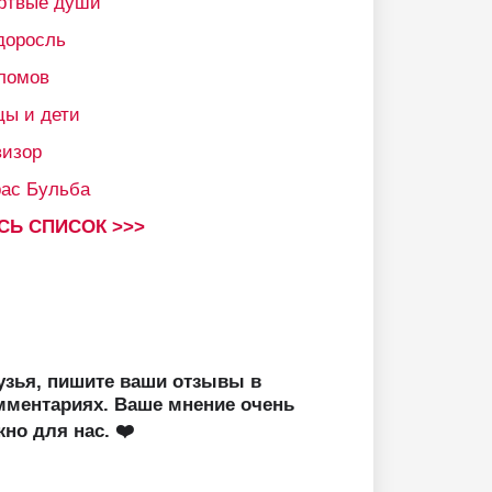
ртвые души
доросль
ломов
цы и дети
визор
рас Бульба
СЬ СПИСОК >>>
узья, пишите ваши отзывы в
мментариях. Ваше мнение очень
жно для нас. ❤️