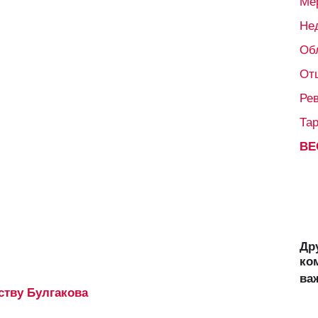
Ме
Не
Об
От
Ре
Та
ВЕ
Др
ко
ва
ству Булгакова