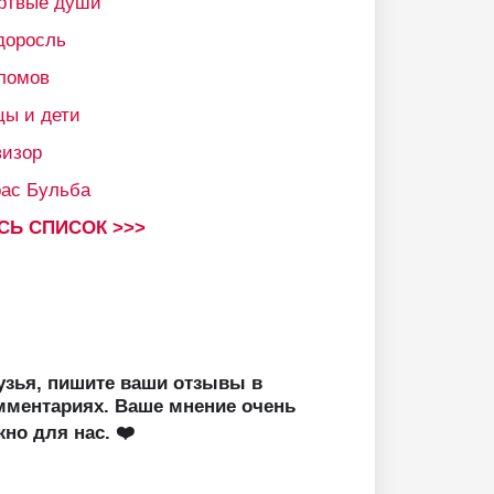
ртвые души
доросль
ломов
цы и дети
визор
рас Бульба
СЬ СПИСОК >>>
узья, пишите ваши отзывы в
мментариях. Ваше мнение очень
жно для нас. ❤️