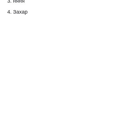
няня
Захар