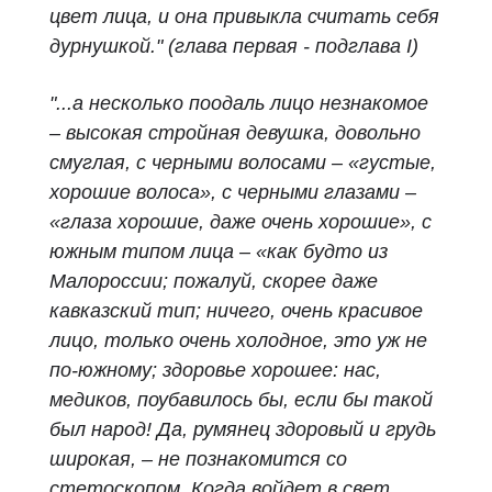
цвет лица, и она привыкла считать себя
дурнушкой." (глава первая - подглава I)
"...а несколько поодаль лицо незнакомое
– высокая стройная девушка, довольно
смуглая, с черными волосами – «густые,
хорошие волоса», с черными глазами –
«глаза хорошие, даже очень хорошие», с
южным типом лица – «как будто из
Малороссии; пожалуй, скорее даже
кавказский тип; ничего, очень красивое
лицо, только очень холодное, это уж не
по-южному; здоровье хорошее: нас,
медиков, поубавилось бы, если бы такой
был народ! Да, румянец здоровый и грудь
широкая, – не познакомится со
стетоскопом. Когда войдет в свет,