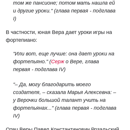
том же пансионе; потом мать нашла ей
и другие уроки." (глава первая - подглава
I)
В частности, юная Вера дает уроки игры на
фортепиано:
"Или вот, еще лучше: она дает уроки на
фортепьяно." (
Серж
о Вере, глава
первая - подглава IV)
"– Да, могу благодарить моего
создателя, – сказала Марья Алексевна: –
у Верочки большой талант учить на
фортепьянах..." (глава первая - подглава
IV)
Отец Веры Павел Константинович Розальский