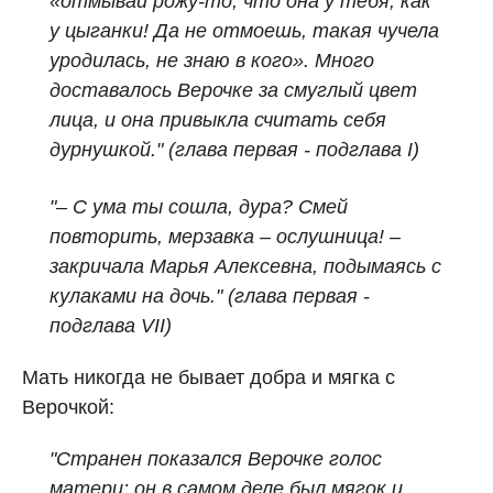
«отмывай рожу‑то, что она у тебя, как
у цыганки! Да не отмоешь, такая чучела
уродилась, не знаю в кого». Много
доставалось Верочке за смуглый цвет
лица, и она привыкла считать себя
дурнушкой." (глава первая - подглава I)
"– С ума ты сошла, дура? Смей
повторить, мерзавка – ослушница! –
закричала Марья Алексевна, подымаясь с
кулаками на дочь." (глава первая -
подглава VII)
Мать никогда не бывает добра и мягка с
Верочкой:
"Странен показался Верочке голос
матери: он в самом деле был мягок и