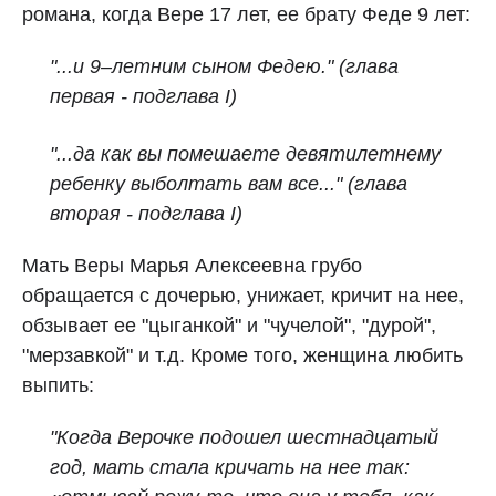
романа, когда Вере 17 лет, ее брату Феде 9 лет:
"...и 9–летним сыном Федею." (глава
первая - подглава I)
"...да как вы помешаете девятилетнему
ребенку выболтать вам все..." (глава
вторая - подглава I)
Мать Веры Марья Алексеевна грубо
обращается с дочерью, унижает, кричит на нее,
обзывает ее "цыганкой" и "чучелой", "дурой",
"мерзавкой" и т.д. Кроме того, женщина любить
выпить:
"Когда Верочке подошел шестнадцатый
год, мать стала кричать на нее так: