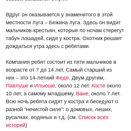
Вдруг он оказывается у знаменитого в этой
местности луга – Бежина луга. Здесь он видит
мальчиков-крестьян, которые по ночам стерегут
табун лошадей, сидя у костра. Охотник решает
дождаться утра здесь с ребятами.
Компания ребят состоит из пяти мальчиков в
возрасте от 7 до 14 лет. Самый старший из
них – это 14-летний
Федя
. Двум другим,
Павлуше
и
Ильюше
, около 12 лет.
Косте
около
10 лет, а самому младшему,
Ване
, около 7 лет.
Всю ночь ребята сидят у костра и беседуют о
разной "нечистой силе": о домовых, леших,
русалках, водяных и т.д. (см.
Список всех
историй
)