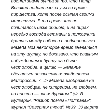
поднял знамя бунта за то, что Петр
Великий подрал его за усы во время
пиршества, хотя после осыпал своими
милостями. В то время это не
почиталось даже обидою, и на пирах
нередко господа гетманы и полковники
дрались между собою и с подчиненными.
Мазепа мог некоторое время гневаться
на эту шутку, но доказано, что главным
побуждением к бунту его было
честолюбие, а целию — желание
сделаться независимым владетелем
Малороссии.
<...> Мазепа изображен не
честолюбцем, не хитрецом, не злодеем,
но просто — злым дураком."
(Ф. В.
Булгарин, "Разбор поэмы «Полтава»",
журнал "Северная пчела", №39, 30 марта