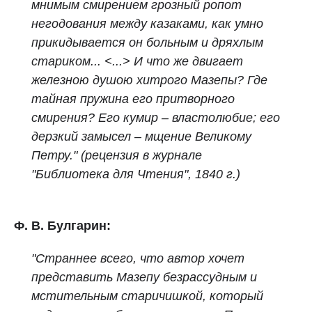
мнимым смирением грозный ропот
негодования между казаками, как умно
прикидывается он больным и дряхлым
стариком... <...> И что же двигает
железною душою хитрого Мазепы? Где
тайная пружина его притворного
смирения? Его кумир – властолюбие; его
дерзкий замысел – мщение Великому
Петру."
(рецензия в журнале
"Библиотека для Чтения", 1840 г.)
Ф. В. Булгарин:
"Страннее всего, что автор хочет
представить Мазепу безрассудным и
мстительным старичишкой, который