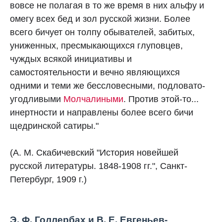
вовсе не полагая в то же время в них альфу и
омегу всех бед и зол русской жизни. Более
всего бичует он толпу обывателей, забитых,
униженных, пресмыкающихся глуповцев,
чуждых всякой инициативы и
самостоятельности и вечно являющихся
одними и теми же бессловесными, подловато-
угодливыми
Молчалиными
. Против этой-то...
инертности и направлены более всего бичи
щедринской сатиры."
(А. М. Скабичевский "История новейшей
русской литературы. 1848-1908 гг.", Санкт-
Петербург, 1909 г.)
Э. Ф. Голлербах и В. Е. Евгеньев-