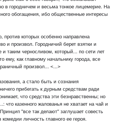
но в городничем и весьма тонкое лицемерие. На
ичного обогащения, ибо общественные интересы
о, против которых особенно направлена
во и произвол. Городничий берет взятки и
 и таким черносливом, который... по сети лет
то ему, как главному начальнику города, все
раничный произвол... <...>
азования, а стало быть и сознания
дничего прибегать к дурным средствам ради
онимает, что средства эти безнравственны; но
: что казенного жалованья не хватает на чай и
т. Принцип "все так делают" заглушает совесть
в комедии личность главного ее героя.