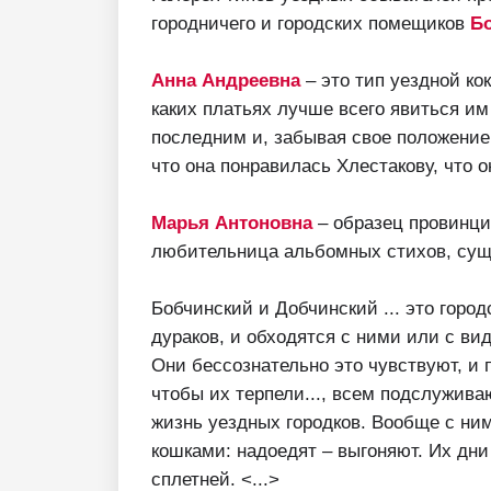
городничего и городских помещиков
Бо
Анна Андреевна
– это тип уездной ко
каких платьях лучше всего явиться им
последним и, забывая свое положение
что она понравилась Хлестакову, что о
Марья Антоновна
– образец провинци
любительница альбомных стихов, сущ
Бобчинский и Добчинский ... это город
дураков, и обходятся с ними или с ви
Они бессознательно это чувствуют, и 
чтобы их терпели..., всем подслужива
жизнь уездных городков. Вообще с ним
кошками: надоедят – выгоняют. Их дни
сплетней. <...>