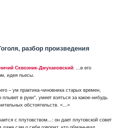
Гоголя, разбор произведения
ничий Сквозник-Дмухановский
: ...в его
ом, идея пьесы.
 его – ум практика-чиновника старых времен,
о плывет в руки", умеет взяться за какое-нибудь
нительных обстоятельств. <...>
ется с плутовством...: он дает плутовской совет
 даже сам о себе говорит, что обманывал