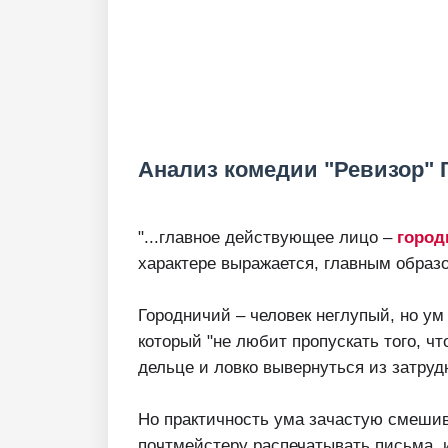
Анализ комедии "Ревизор" 
"...главное действующее лицо –
город
характере выражается, главным образ
Городничий – человек неглупый, но ум
который "не любит пропускать того, чт
дельце и ловко вывернуться из затруд
Но практичность ума зачастую смешива
почтмейстеру распечатывать письма, и