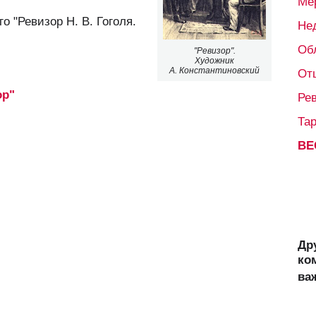
Ме
го "Ревизор Н. В. Гоголя.
Не
Об
"Ревизор".
Художник
А. Константиновский
От
ор"
Ре
Та
ВЕ
Др
ко
ва