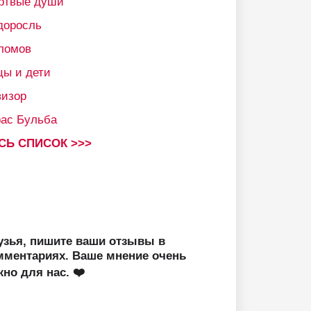
ртвые души
доросль
ломов
цы и дети
визор
рас Бульба
СЬ СПИСОК >>>
узья, пишите ваши отзывы в
мментариях. Ваше мнение очень
жно для нас. ❤️