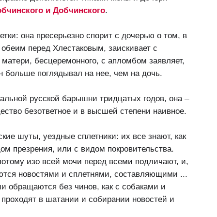
бчинского и Добчинского
.
кетки: она пресерьезно спорит с дочерью о том, в
 обеим перед Хлестаковым, заискивает с
 матери, бесцеремонного, с апломбом заявляет,
н больше поглядывал на нее, чем на дочь.
альной русской барышни тридцатых годов, она –
ество безответное и в высшей степени наивное.
ские шуты, уездные сплетники: их все знают, как
дом презрения, или с видом покровительства.
потому изо всей мочи перед всеми подличают, и,
ются новостями и сплетнями, составляющими ...
и обращаются без чинов, как с собаками и
 проходят в шатании и собирании новостей и