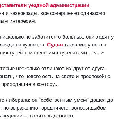
дставители уездной администрации
,
ки и казнокрады, все совершенно одинаково
чным интересам.
нисколько не заботится о больных: они ходят у
одежде на кузнецов.
Судья
таков же: у него в
их гусей с маленькими гусенятами... <...>
оторые несколько отличают их друг от друга.
нать, что нового есть на свете и преспокойно
 приходящие в контору...
ого либерала: он "собственным умом" дошел до
х, по выражению городничего, волосы дыбом
заведений – любитель доносов.