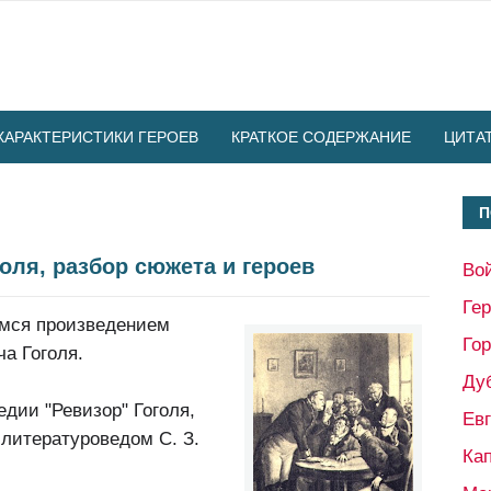
ХАРАКТЕРИСТИКИ ГЕРОЕВ
КРАТКОЕ СОДЕРЖАНИЕ
ЦИТА
П
оля, разбор сюжета и героев
Во
Ге
мся произведением
Гор
а Гоголя.
Ду
едии "Ревизор" Гоголя,
Ев
 литературоведом С. З.
Кап