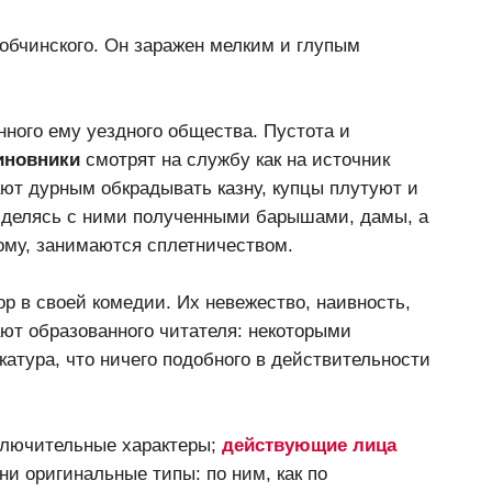
Добчинского. Он заражен мелким и глупым
нного ему уездного общества. Пустота и
иновники
смотрят на службу как на источник
ают дурным обкрадывать казну, купцы плутуют и
 делясь с ними полученными барышами, дамы, а
ому, занимаются сплетничеством.
ор в своей комедии. Их невежество, наивность,
ают образованного читателя: некоторыми
икатура, что ничего подобного в действительности
ключительные характеры;
действующие лица
ни оригинальные типы: по ним, как по