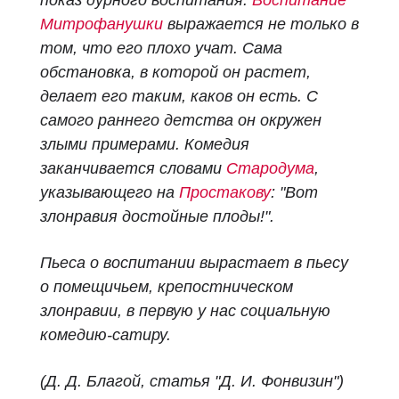
показ дурного воспитания.
Воспитание
Митрофанушки
выражается не только в
том, что его плохо учат. Сама
обстановка, в которой он растет,
делает его таким, каков он есть. С
самого раннего детства он окружен
злыми примерами. Комедия
заканчивается словами
Стародума
,
указывающего на
Простакову
: "Вот
злонравия достойные плоды!".
Пьеса о воспитании вырастает в пьесу
о помещичьем, крепостническом
злонравии, в первую у нас социальную
комедию-сатиру.
(Д. Д. Благой, статья "Д. И. Фонвизин")