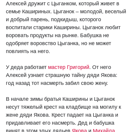
Алексей дружит с Цыганком, который живет в
семье Кашириных. Цыганок – молодой, веселый
и добрый парень, подкидыш, которого
воспитали старики Каширины. Цыганок любит
воровать продукты на рынке. Бабушка не
одобряет воровство Цыганка, но не может
повлиять на него.
У деда работает
мастер Григорий
. От него
Алексей узнает страшную тайну дяди Якова:
год назад тот насмерть забил свою жену.
В начале зимы братья Каширины и Цыганок
несут тяжелый крест на кладбище на могилу к
жене дяди Якова. Крест падает на Цыганка и
придавливает его насмерть. Дед и бабушка
винят в этом злых дядьев
Якова
и
Михайла
.