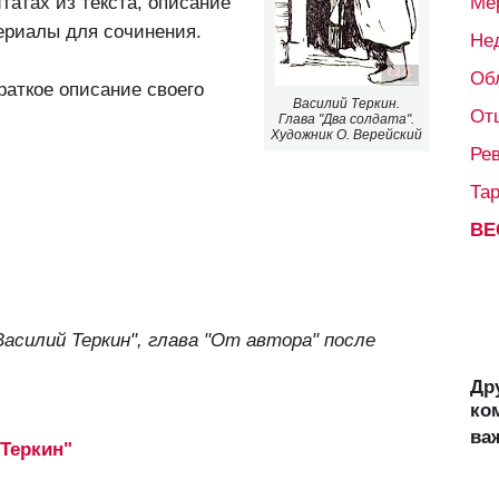
татах из текста, описание
Ме
териалы для сочинения.
Не
Об
раткое описание своего
Василий Теркин.
От
Глава "Два солдата".
Художник О. Верейский
Ре
Та
ВЕ
Василий Теркин", глава "От автора" после
Др
ко
ва
Теркин"