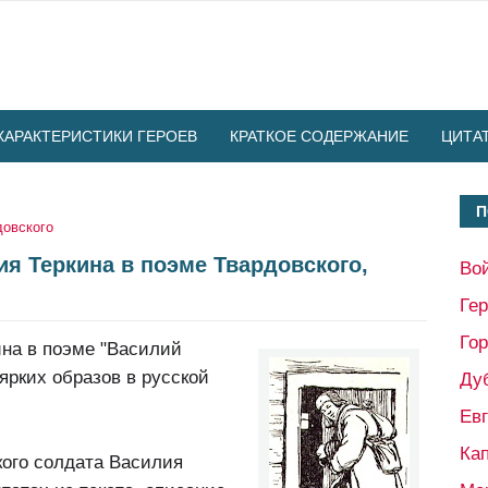
ХАРАКТЕРИСТИКИ ГЕРОЕВ
КРАТКОЕ СОДЕРЖАНИЕ
ЦИТА
П
довского
ия Теркина в поэме Твардовского,
Во
Ге
Гор
ина в поэме "Василий
ярких образов в русской
Ду
Ев
Кап
кого солдата Василия