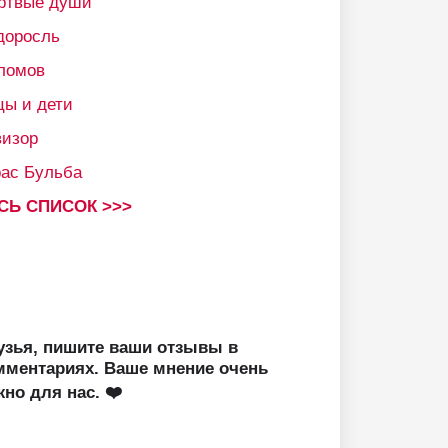
ртвые души
доросль
ломов
цы и дети
визор
рас Бульба
СЬ СПИСОК >>>
узья, пишите ваши отзывы в
мментариях. Ваше мнение очень
жно для нас. ❤️