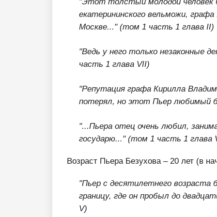
"Этот толстый молодой человек 
екатерининского вельможи, графа 
Москве..."
(том 1 часть 1 глава II)
"Ведь у него только незаконные д
часть 1 глава VII)
"Репутация графа Кирилла Владим
потерял, но этот Пьер любимый б
"...Пьера отец очень любил, заним
государю..."
(том 1 часть 1 глава V
Возраст Пьера Безухова – 20 лет (в на
"Пьер с десятилетнего возраста 
границу, где он пробыл до двадца
V)