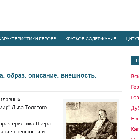
ХАРАКТЕРИСТИКИ ГЕРОЕВ
КРАТКОЕ СОДЕРЖАНИЕ
ЦИТА
П
а, образ, описание, внешность,
Во
Ге
Гор
 главных
ир" Льва Толстого.
Ду
Ев
арактеристика Пьера
Кап
сание внешности и