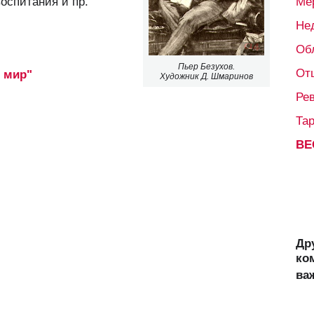
воспитания и пр.
Ме
Не
Об
Пьер Безухов.
От
 мир"
Художник Д. Шмаринов
Ре
Та
ВЕ
Др
ко
ва