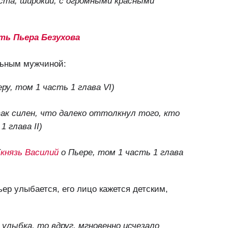
ста, широкий, с огромными красными
ь Пьера Безухова
льным мужчиной:
еру, том 1 часть 1 глава VI)
так силен, что далеко оттолкнул того, кто
1 глава II)
(
князь Василий
о Пьере, том 1 часть 1 глава
ер улыбается, его лицо кажется детским,
а улыбка, то вдруг, мгновенно исчезало