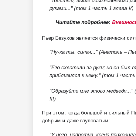
"Толстый, выше обыкновенного ро
руками..."
(том 1 часть 1 глава V)
Читайте подробнее:
Внешност
Пьер Безухов является физически си
"Ну-ка ты, силач..." (Анатоль – Пь
"Его схватили за руки; но он был 
приблизился к нему." (том 1 часть 
"Образуйте мне этого медведя..." 
III)
При этом, когда большой и сильный Пь
добрым и даже глуповатым:
"У него, напротив, когда приходил