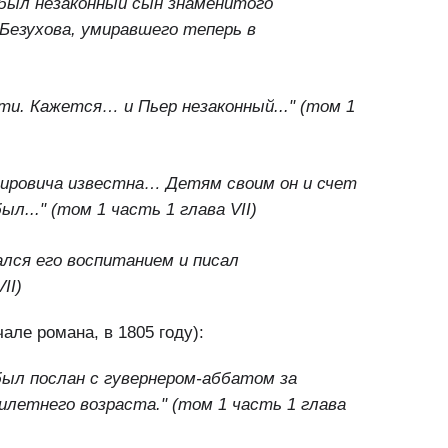
был незаконный сын знаменитого
Безухова, умиравшего теперь в
ети. Кажется… и Пьер незаконный..."
(том 1
ировича известна… Детям своим он и счет
ыл..."
(том 1 часть 1 глава VII)
ался его воспитанием и писал
II)
чале романа, в 1805 году):
был послан с гувернером-аббатом за
тилетнего возраста." (том 1 часть 1 глава