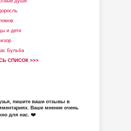
ртвые души
доросль
ломов
цы и дети
визор
рас Бульба
СЬ СПИСОК >>>
узья, пишите ваши отзывы в
мментариях. Ваше мнение очень
жно для нас. ❤️