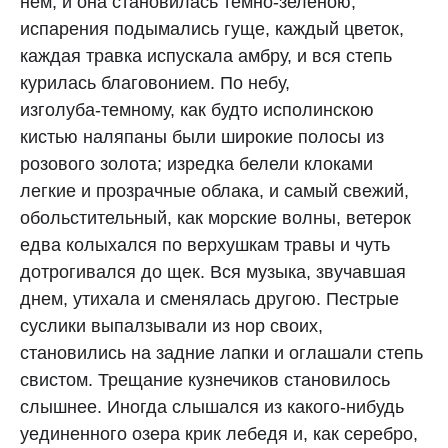
нем, и она становилась темно‑зеленою;
испарения подымались гуще, каждый цветок,
каждая травка испускала амбру, и вся степь
курилась благовонием. По небу,
изголуба‑темному, как будто исполинскою
кистью наляпаны были широкие полосы из
розового золота; изредка белели клоками
легкие и прозрачные облака, и самый свежий,
обольстительный, как морские волны, ветерок
едва колыхался по верхушкам травы и чуть
дотрогивался до щек. Вся музыка, звучавшая
днем, утихала и сменялась другою. Пестрые
суслики выпалзывали из нор своих,
становились на задние лапки и оглашали степь
свистом. Трещание кузнечиков становилось
слышнее. Иногда слышался из какого‑нибудь
уединенного озера крик лебедя и, как серебро,