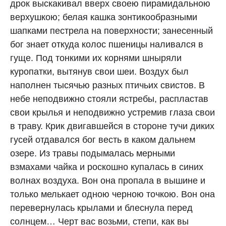
дрок выскакивал вверх своею пирамидальною
верхушкою; белая кашка зонтикообразными
шапками пестрела на поверхности; занесенный
бог знает откуда колос пшеницы наливался в
гуще. Под тонкими их корнями шныряли
куропатки, вытянув свои шеи. Воздух был
наполнен тысячью разных птичьих свистов. В
небе неподвижно стояли ястребы, распластав
свои крылья и неподвижно устремив глаза свои
в траву. Крик двигавшейся в стороне тучи диких
гусей отдавался бог весть в каком дальнем
озере. Из травы подымалась мерными
взмахами чайка и роскошно купалась в синих
волнах воздуха. Вон она пропала в вышине и
только мелькает одною черною точкою. Вон она
перевернулась крылами и блеснула перед
солнцем… Черт вас возьми, степи, как вы