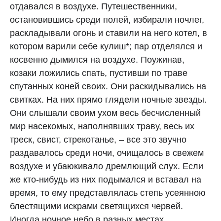
отдавался в воздухе. Путешественники,
остановившись среди полей, избирали ночлег,
раскладывали огонь и ставили на него котел, в
котором варили себе кулиш*; пар отделялся и
косвенно дымился на воздухе. Поужинав,
козаки ложились спать, пустивши по траве
спутанных коней своих. Они раскидывались на
свитках. На них прямо глядели ночные звезды.
Они слышали своим ухом весь бесчисленный
мир насекомых, наполнявших траву, весь их
треск, свист, стрекотанье, – все это звучно
раздавалось среди ночи, очищалось в свежем
воздухе и убаюкивало дремлющий слух. Если
же кто‑нибудь из них подымался и вставал на
время, то ему представлялась степь усеянною
блестящими искрами светящихся червей.
Иногда ночное небо в разных местах