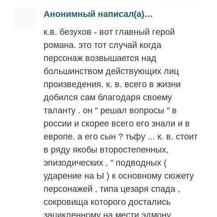
Анонимный написал(а)…
к.в. безухов - вот главный герой
романа. это тот случай когда
персонаж возвышается над
большинством действующих лиц
произведения. к. в. всего в жизни
добился сам благодаря своему
таланту . он " решал вопросы " в
россии и скорее всего его знали и в
европе. а его сын ? тьфу ... к. в. стоит
в ряду якобы второстепенных,
эпизодических , " подводных (
ударение на Ы ) к основному сюжету
персонажей , типа цезаря спада ,
сокровища которого достались
зацикленному на мести эдмону