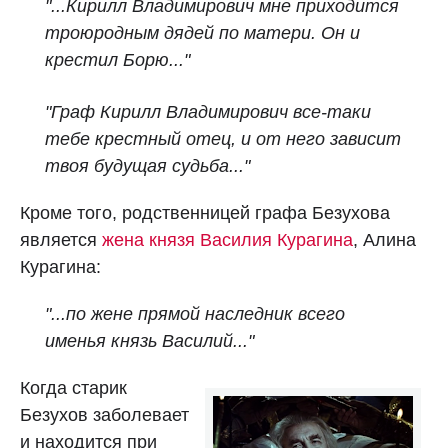
"...Кирилл Владимирович мне приходится
троюродным дядей по матери. Он и
крестил Борю..."
"Граф Кирилл Владимирович все-таки
тебе крестный отец, и от него зависит
твоя будущая судьба..."
Кроме того, родственницей графа Безухова
является
жена князя Василия Курагина
, Алина
Курагина:
"...по жене прямой наследник всего
именья князь Василий..."
Когда старик
Безухов заболевает
и находится при