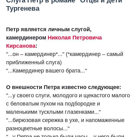
Слуга Петр в романе "Отцы и дети"
Тургенева
Петр является личным слугой,
камердинером
Николая Петровича
Кирсанова
:
"...он – камердинер*..." (*камердинер – самый
приближенный слуга)
"...Камердинер вашего брата..."
О внешности Петра известно следующее:
"...у своего слуги, молодого и щекастого малого
с беловатым пухом на подбородке и
маленькими тусклыми глазенками..."
"...бирюзовая сережка в ухе, и напомаженные
разноцветные волосы..."
"...у Петра не только были часы – у него были