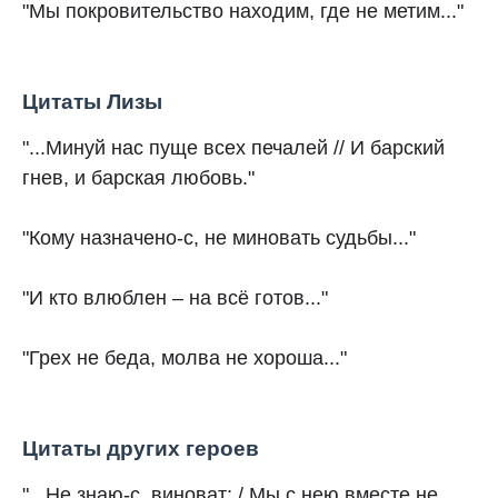
"Мы покровительство находим, где не метим..."
Цитаты Лизы
"...Минуй нас пуще всех печалей // И барский
гнев, и барская любовь."
"Кому назначено-с, не миновать судьбы..."
"И кто влюблен – на всё готов..."
"Грех не беда, молва не хороша..."
Цитаты других героев
"...Не знаю-с, виноват; / Мы с нею вместе не