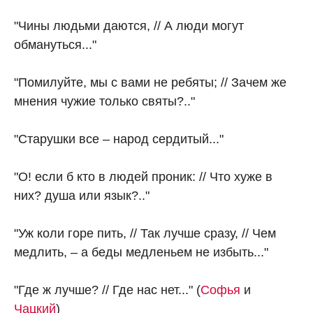
"Чины людьми даются, // А люди могут
обмануться..."
"Помилуйте, мы с вами не ребяты; // Зачем же
мнения чужие только святы?.."
"Старушки все – народ сердитый..."
"О! если б кто в людей проник: // Что хуже в
них? душа или язык?.."
"Уж коли горе пить, // Так лучше сразу, // Чем
медлить, – а беды медленьем не избыть..."
"Где ж лучше? // Где нас нет..." (
Софья
и
Чацкий
)