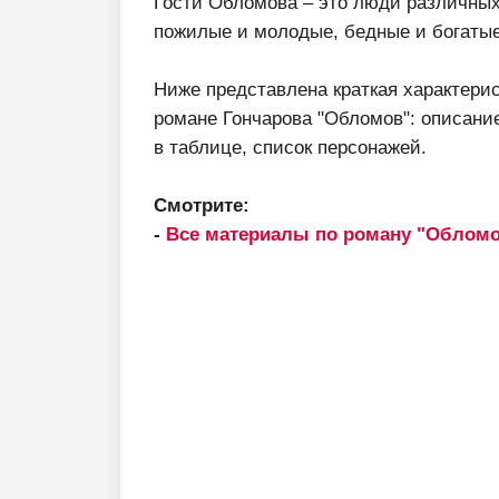
Гости Обломова – это люди различных
пожилые и молодые, бедные и богатые
Ниже представлена краткая характери
романе Гончарова "Обломов": описание
в таблице, список персонажей.
Смотрите:
-
Все материалы по роману "Облом