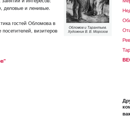
 занятий и интересов:
Ме
, деловые и ленивые.
Не
Об
стика гостей Обломова в
Обломов и Тарантьев.
От
 посетителей, визитеров
Художник В. В. Морозов
Ре
Та
ВЕ
ов"
Др
ко
ва