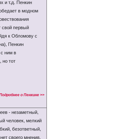
х и т.д. Пенкин
 обедает в модном
повествования
т свой первый
йдя к Обломову с
на), Пенкин
 с ним в
 но тот
Подробнее о Пенкине >>
еев - незаметный,
ый человек, мелкий
обкий, безответный,
 нет своего мнения,