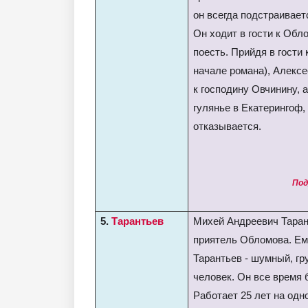
он всегда подстраивае
Он ходит в гости к Обл
поесть. Прийдя в гости
начале романа), Алексе
к господину Овчинину, а
гулянье в Екатерингоф,
отказывается.
Под
5.
Тарантьев
Михей Андреевич Таран
приятель Обломова. Ему
Тарантьев - шумный, г
человек. Он все время 
Работает 25 лет на одн