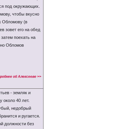
тся под окружающих.
омову, чтобы вкусно
 к Обломову (в
ев зовет его на обед
 затем поехать на
 но Обломов
робнее об Алексееве >>
тьев - земляк и
 около 40 лет.
рубый, недобрый
бранится и ругается.
ой должности без