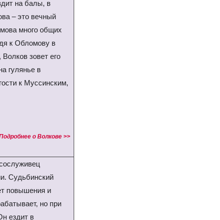
дит на балы, в
ова – это вечный
омова много общих
дя к Обломову в
, Волков зовет его
на гулянье в
 гости к Муссинским,
Подробнее о Волкове >>
 сослуживец
и. Судьбинский
ет повышения и
абатывает, но при
Он ездит в