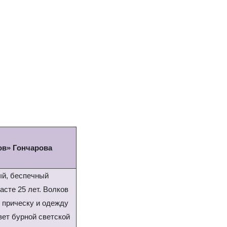
ов» Гончарова
ый, беспечный
асте 25 лет. Волков
 прическу и одежду
вет бурной светской