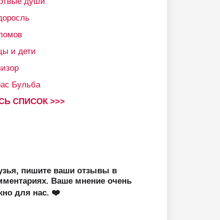
ртвые души
доросль
ломов
цы и дети
визор
рас Бульба
СЬ СПИСОК >>>
узья, пишите ваши отзывы в
мментариях. Ваше мнение очень
жно для нас. ❤️