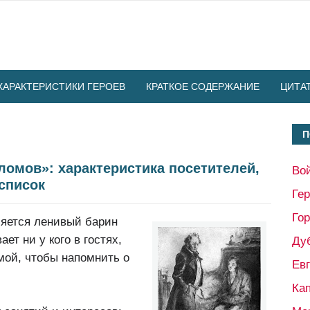
ХАРАКТЕРИСТИКИ ГЕРОЕВ
КРАТКОЕ СОДЕРЖАНИЕ
ЦИТА
П
омов»: характеристика посетителей,
Во
 список
Ге
Гор
ляется ленивый барин
ет ни у кого в гостях,
Ду
мой, чтобы напомнить о
Ев
Кап