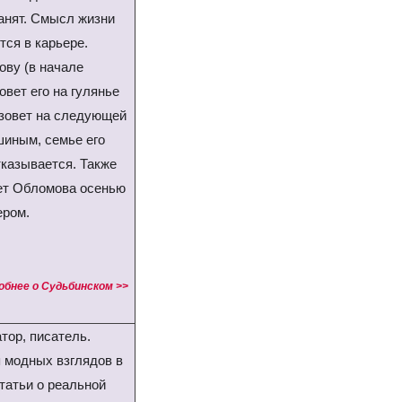
анят. Смысл жизни
ся в карьере.
ову (в начале
овет его на гулянье
 зовет на следующей
шиным, семье его
тказывается. Также
ет Обломова осенью
ером.
обнее о Судьбинском >>
тор, писатель.
 модных взглядов в
татьи о реальной