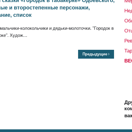
 сказки «Городок в табакерке» Одоевского,
Ме
ные и второстепенные персонажи,
Не
ние, список
Об
мальчики-колокольчики и дядьки-молоточки. "Городок в
От
рке". Худож…
Ре
Та
Предыдущие
ВЕ
Др
ко
ва