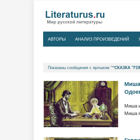
АВТОРЫ
АНАЛИЗ ПРОИЗВЕДЕНИЙ
Показаны сообщения с ярлыком "
СКАЗКА "ГО
Миша 
Одоев
Миша и
Миша я