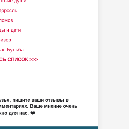
ртвые души
доросль
ломов
цы и дети
визор
рас Бульба
СЬ СПИСОК >>>
узья, пишите ваши отзывы в
мментариях. Ваше мнение очень
жно для нас. ❤️