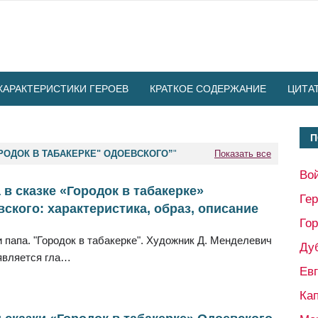
ХАРАКТЕРИСТИКИ ГЕРОЕВ
КРАТКОЕ СОДЕРЖАНИЕ
ЦИТА
П
РОДОК В ТАБАКЕРКЕ" ОДОЕВСКОГО
"
Показать все
Во
в сказке «Городок в табакерке»
Ге
ского: характеристика, образ, описание
Гор
 папа. "Городок в табакерке". Художник Д. Менделевич
Ду
вляется гла…
Ев
Кап