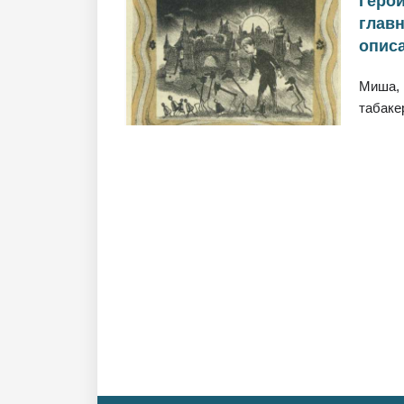
Герои
глав
описа
Миша, 
табаке