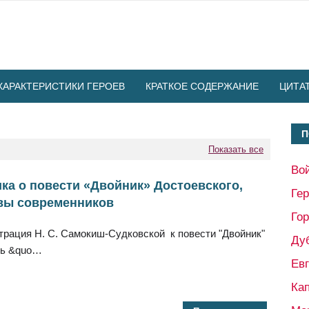
ХАРАКТЕРИСТИКИ ГЕРОЕВ
КРАТКОЕ СОДЕРЖАНИЕ
ЦИТА
П
Показать все
Во
ка о повести «Двойник» Достоевского,
Ге
вы современников
Гор
рация Н. С. Самокиш-Судковской к повести "Двойник"
Ду
ть &quo…
Ев
Кап