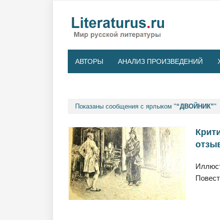
АВТОРЫ
АНАЛИЗ ПРОИЗВЕДЕНИЙ
Показаны сообщения с ярлыком "
ДВОЙНИК
"
Крити
отзы
Иллюст
Повес