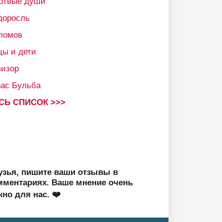
ртвые души
доросль
ломов
цы и дети
визор
рас Бульба
СЬ СПИСОК >>>
узья, пишите ваши отзывы в
мментариях. Ваше мнение очень
жно для нас. ❤️