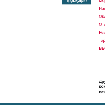
Ме
Предыдущие
Не
Об
От
Ре
Та
ВЕ
Др
ко
ва