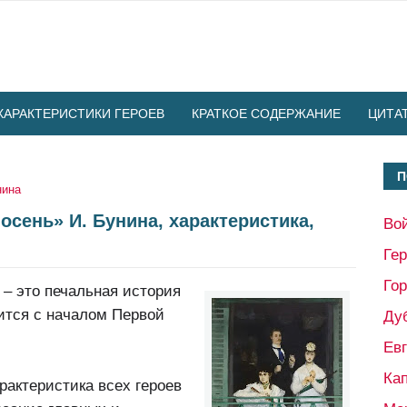
ХАРАКТЕРИСТИКИ ГЕРОЕВ
КРАТКОЕ СОДЕРЖАНИЕ
ЦИТА
П
нина
осень» И. Бунина, характеристика,
Во
Ге
Гор
 – это печальная история
ится с началом Первой
Ду
Ев
Кап
рактеристика всех героев