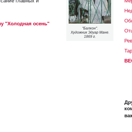
исание главных и
Ме
Не
Об
зу "Холодная осень"
"Балкон".
От
Художник Эдуар Мане.
1869 г.
Ре
Та
ВЕ
Др
ко
ва