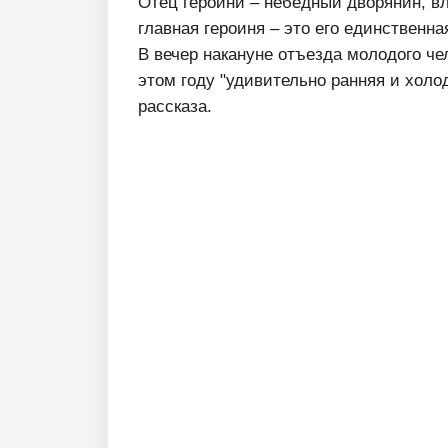
Отец героини – небедный дворянин, вл
главная героиня – это его единственн
В вечер накануне отъезда молодого че
этом году "удивительно ранняя и холо
рассказа.