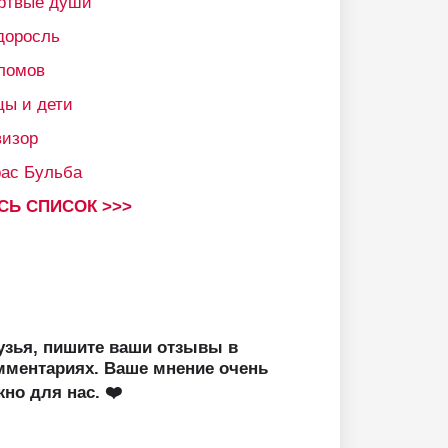
ртвые души
доросль
ломов
цы и дети
визор
рас Бульба
СЬ СПИСОК >>>
узья, пишите ваши отзывы в
мментариях. Ваше мнение очень
жно для нас. ❤️