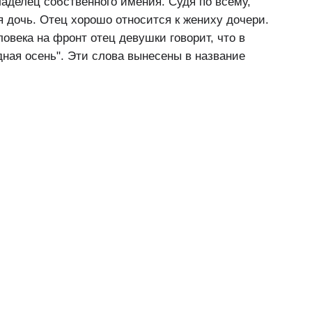
аделец собственного имения. Судя по всему,
ая дочь. Отец хорошо относится к жениху дочери.
ловека на фронт отец девушки говорит, что в
дная осень". Эти слова вынесены в название