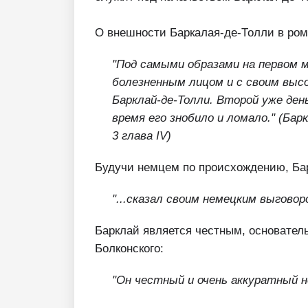
О внешности Баркалая-де-Толли в ро
"Под самыми образами на первом м
болезненным лицом и с своим выс
Барклай-де-Толли. Второй уже день
время его знобило и ломало." (Бар
3 глава IV)
Будучи немцем по происхождению, Бар
"...сказал своим немецким выговоро
Барклай является честным, основател
Болконского:
"Он честный и очень аккуратный не