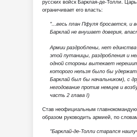
русских войск Барклая-де-Толли. Царь
ограничивает его власть:
"...весь план Пфуля бросается, и 
Барклай не внушает доверия, влас
Армии раздроблены, нет единства 
этой путаницы, раздробления и н
одной стороны вытекает нерешит
которого нельзя было бы удержат
Барклай был бы начальником), с д
негодование против немцев и возб
часть 2 глава I)
Став неофициальным главнокомандую
образом руководить армией, по словам
"Барклай-де-Толли старался наил