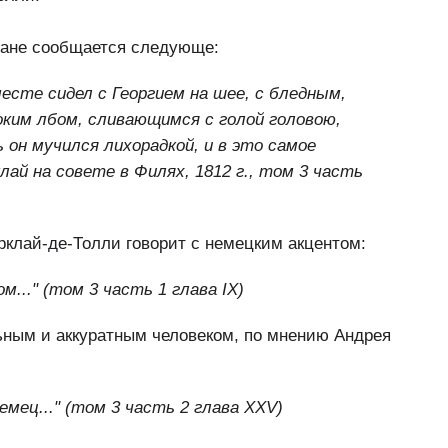
мане сообщается следующе:
есте сидел с Георгием на шее, с бледным,
оким лбом, сливающимся с голой головою,
 он мучился лихорадкой, и в это самое
клай на совете в Филях, 1812 г., том 3 часть
клай-де-Толли говорит с немецким акцентом:
м..." (том 3 часть 1 глава IX)
ьным и аккуратным человеком, по мнению Андрея
мец..." (том 3 часть 2 глава XXV)