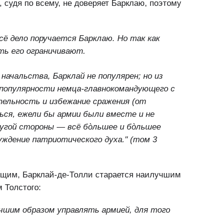
, судя по всему, не доверяет Барклаю, поэтому
всё дело поручается Барклаю. Но так как
ть его ограничивают.
начальства, Барклай не популярен; но из
епопулярности немца-главнокомандующего с
ельность и избежание сражения (от
ься, ежели бы армии были вместе и не
ругой стороны — всё бòльшее и бòльшее
уждение патриотического духа." (том 3
щим, Барклай-де-Толли старается наилучшим
 Толстого:
учшим образом управлять армией, для того