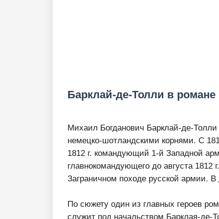
Барклай-де-Толли в романе 
Михаил Богданович Барклай-де-Толли
немецко-шотландскими корнями. С 1810
1812 г. командующий 1-й Западной ар
главнокомандующего до августа 1812 г
Заграничном походе русской армии. В 
По сюжету один из главных героев ро
служит под начальством Барклая-де-