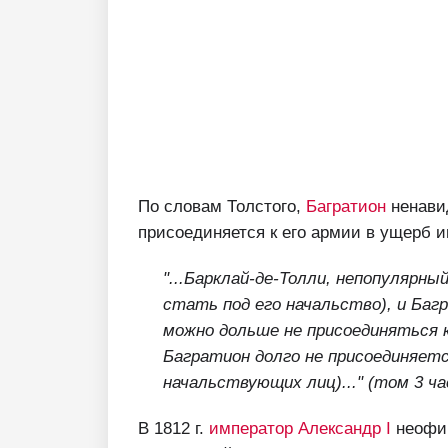
По словам Толстого,
Багратион
ненавид
присоединяется к его армии в ущерб и
"...Барклай-де-Толли, непопулярн
стать под его начальство), и Баг
можно дольше не присоединяться к
Багратион долго не присоединяетс
начальствующих лиц)..." (том 3 ча
В 1812 г.
император Александр I
неофиц