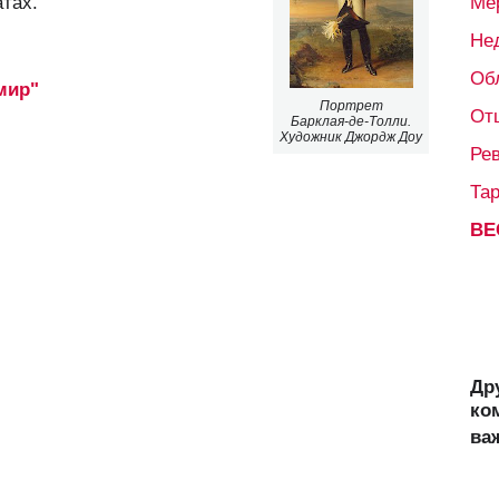
атах.
Ме
Не
Об
мир"
Портрет
От
Барклая-де-Толли.
Художник Джордж Доу
Ре
Та
ВЕ
Др
ко
ва