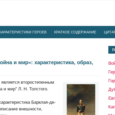
ХАРАКТЕРИСТИКИ ГЕРОЕВ
КРАТКОЕ СОДЕРЖАНИЕ
ЦИТА
П
йна и мир»: характеристика, образ,
Во
Ге
Гор
 является второстепенным
 и мир" Л. Н. Толстого.
Ду
Ев
характеристика Барклая-де-
Кап
 описание внешности,