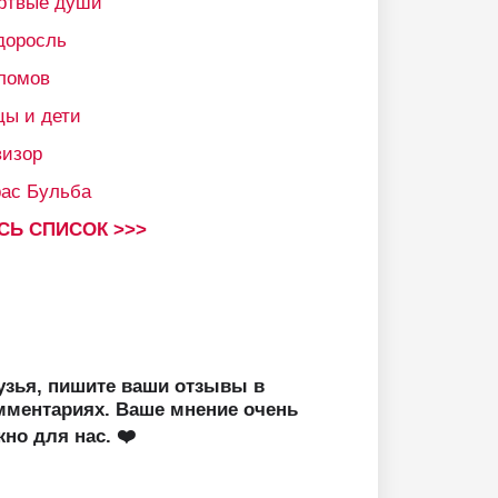
ртвые души
доросль
ломов
цы и дети
визор
рас Бульба
СЬ СПИСОК >>>
узья, пишите ваши отзывы в
мментариях. Ваше мнение очень
жно для нас. ❤️