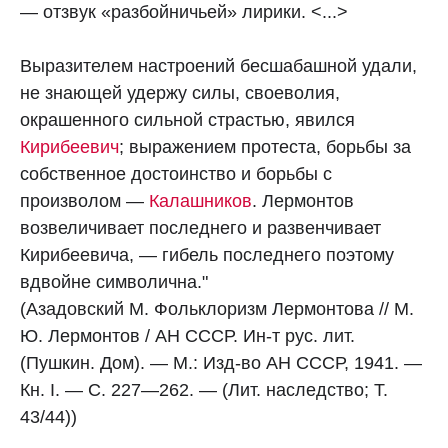
— отзвук «разбойничьей» лирики. <...>
Выразителем настроений бесшабашной удали,
не знающей удержу силы, своеволия,
окрашенного сильной страстью, явился
Кирибеевич
; выражением протеста, борьбы за
собственное достоинство и борьбы с
произволом —
Калашников
. Лермонтов
возвеличивает последнего и развенчивает
Кирибеевича, — гибель последнего поэтому
вдвойне символична."
(Азадовский М. Фольклоризм Лермонтова // М.
Ю. Лермонтов / АН СССР. Ин-т рус. лит.
(Пушкин. Дом). — М.: Изд-во АН СССР, 1941. —
Кн. I. — С. 227—262. — (Лит. наследство; Т.
43/44))