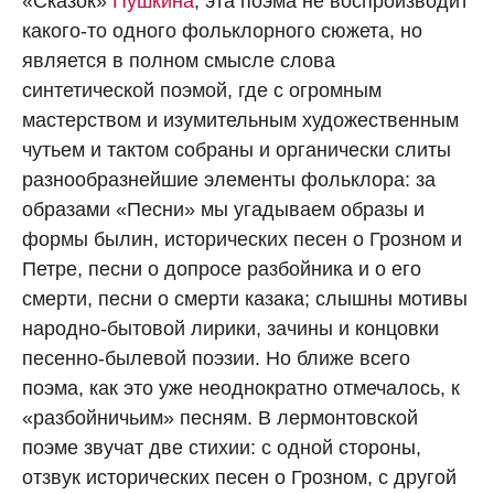
«Сказок»
Пушкина
, эта поэма не воспроизводит
какого-то одного фольклорного сюжета, но
является в полном смысле слова
синтетической поэмой, где с огромным
мастерством и изумительным художественным
чутьем и тактом собраны и органически слиты
разнообразнейшие элементы фольклора: за
образами «Песни» мы угадываем образы и
формы былин, исторических песен о Грозном и
Петре, песни о допросе разбойника и о его
смерти, песни о смерти казака; слышны мотивы
народно-бытовой лирики, зачины и концовки
песенно-былевой поэзии. Но ближе всего
поэма, как это уже неоднократно отмечалось, к
«разбойничьим» песням. В лермонтовской
поэме звучат две стихии: с одной стороны,
отзвук исторических песен о Грозном, с другой