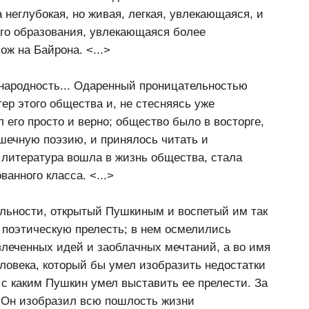
 неглубокая, но живая, легкая, увлекающаяся, и
ого образования, увлекающаяся более
ж на Байрона. <...>
 народность... Одаренный проницательностью
тер этого общества и, не стесняясь уже
его просто и верно; общество было в восторге,
ушечную поэзию, и принялось читать и
 литература вошла в жизнь общества, стала
анного класса. <...>
льности, открытый Пушкиным и воспетый им так
 поэтическую прелесть; в нем осмелились
влеченных идей и заоблачных мечтаний, а во имя
ловека, который бы умел изобразить недостатки
 с каким Пушкин умел выставить ее прелести. За
. Он изобразил всю пошлость жизни