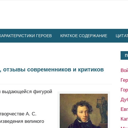
ХАРАКТЕРИСТИКИ ГЕРОЕВ
КРАТКОЕ СОДЕРЖАНИЕ
ЦИТА
П
, отзывы современников и критиков
Во
Ге
Гор
ся выдающейся фигурой
Ду
Ев
творчестве А. С.
Кап
изведения великого