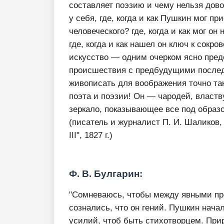
составляет поэзию и чему нельзя дов
у себя, где, когда и как Пушкин мог п
человеческого? где, когда и как мог о
где, когда и как нашел он ключ к сок
искусство — одним очерком ясно пред
происшествия с предбудущими послед
живописать для воображения точно так
поэта и поэзии! Он — чародей, власт
зеркало, показывающее все под образ
(писатель и журналист П. И. Шаликов,
III", 1827 г.)
Ф. В. Булгарин:
"Сомневаюсь, чтобы между явными пр
сознались, что он гений. Пушкин начал
усилий, чтоб быть стихотворцем. Прир