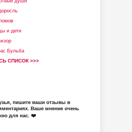
ртвые души
доросль
ломов
цы и дети
визор
рас Бульба
СЬ СПИСОК >>>
узья, пишите ваши отзывы в
мментариях. Ваше мнение очень
жно для нас. ❤️