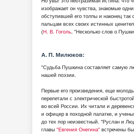
Но увы! это неотразимая истина: что 
изображает он чувства, знакомые одни
обступившей его толпы и наконец так с
пальцам всех своих истинных ценител
(
Н. В. Гоголь
, "Несколько слов о Пушкин
А. П. Милюков:
"Судьба Пушкина составляет самую л
нашей поэзии.
Первые его произведения, еще молоды
перелетали с электрической быстротой
во всей России. Их читали и деревенс
и офицер в походной палатке, и учены
до тех пор неизвестный. "Руслан и Лю
главы
"Евгения Онегина"
встречены был