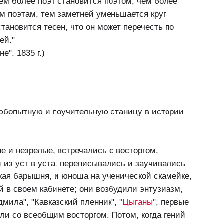
чем более поэт становится поэтом, чем более
м поэтам, тем заметней уменьшается круг
тановится тесен, что он может перечесть по
ей."
е", 1835 г.)
юбопытную и поучительную станицу в истории
е и незрелые, встречались с восторгом,
 из уст в уста, переписывались и заучивались
кая барышня, и юноша на ученической скамейке,
й в своем кабинете; они возбудили энтузиазм,
дмила", "Кавказский пленник",
"Цыганы"
, первые
и со всеобщим восторгом. Потом, когда гений