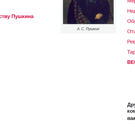
Ме
Не
ству Пушкина
Об
А. С. Пушкин
От
Ре
Та
ВЕ
Др
ко
ва