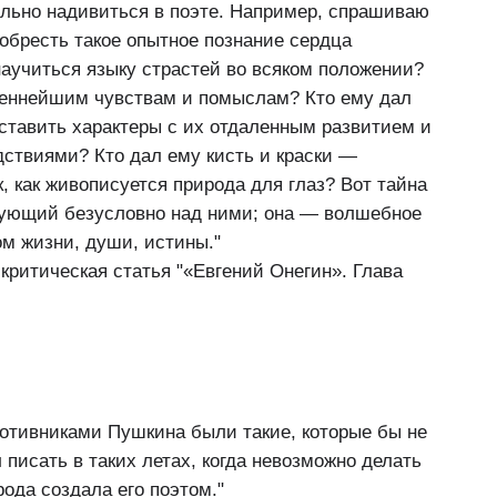
ольно надивиться в поэте. Например, спрашиваю
риобресть такое опытное познание сердца
н научиться языку страстей во всяком положении?
ровеннейшим чувствам и помыслам? Кто ему дал
ставить характеры с их отдаленным развитием и
ствиями? Кто дал ему кисть и краски —
, как живописуется природа для глаз? Вот тайна
вующий безусловно над ними; она — волшебное
ом жизни, души, истины."
 критическая статья "«Евгений Онегин». Глава
отивниками Пушкина были такие, которые бы не
 писать в таких летах, когда невозможно делать
ода создала его поэтом."