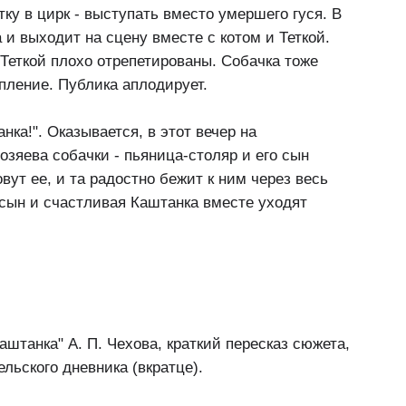
ку в цирк - выступать вместо умершего гуся. В
 и выходит на сцену вместе с котом и Теткой.
Теткой плохо отрепетированы. Собачка тоже
упление. Публика аплодирует.
нка!". Оказывается, в этот вечер на
зяева собачки - пьяница-столяр и его сын
вут ее, и та радостно бежит к ним через весь
 сын и счастливая Каштанка вместе уходят
аштанка" А. П. Чехова, краткий пересказ сюжета,
льского дневника (вкратце).