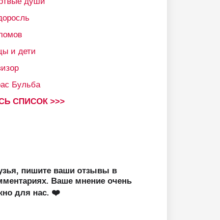
ртвые души
доросль
ломов
цы и дети
визор
рас Бульба
СЬ СПИСОК >>>
узья, пишите ваши отзывы в
мментариях. Ваше мнение очень
жно для нас. ❤️