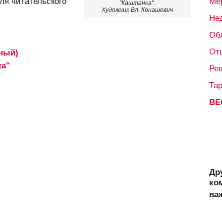
ля читательского
Ме
"Каштанка".
Художник Вл. Конашевич
Не
Об
От
бный)
ка"
Ре
Та
ВЕ
Др
ко
ва