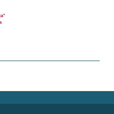
ка"
а