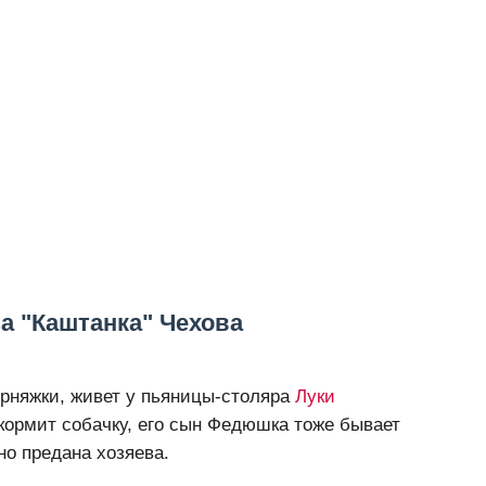
а "Каштанка" Чехова
орняжки, живет у пьяницы-столяра
Луки
 кормит собачку, его сын Федюшка тоже бывает
но предана хозяева.