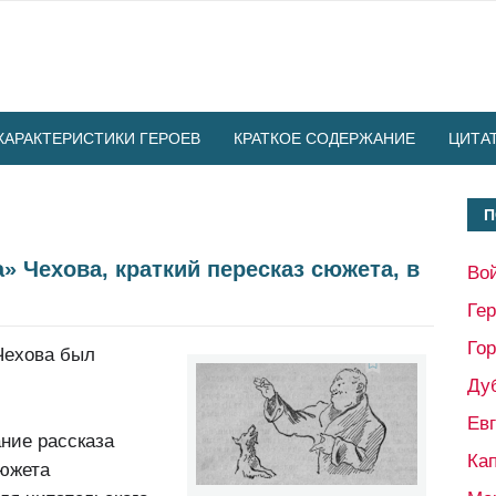
ХАРАКТЕРИСТИКИ ГЕРОЕВ
КРАТКОЕ СОДЕРЖАНИЕ
ЦИТА
П
» Чехова, краткий пересказ сюжета, в
Во
Ге
Гор
Чехова был
Ду
Ев
ание рассказа
Кап
сюжета