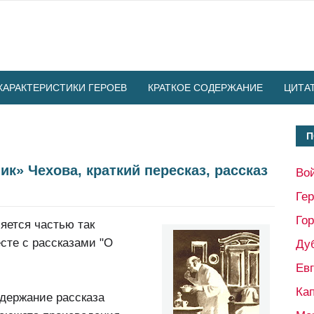
ХАРАКТЕРИСТИКИ ГЕРОЕВ
КРАТКОЕ СОДЕРЖАНИЕ
ЦИТА
П
к» Чехова, краткий пересказ, рассказ
Во
Ге
Гор
ляется частью так
сте с рассказами "О
Ду
Ев
Кап
одержание рассказа