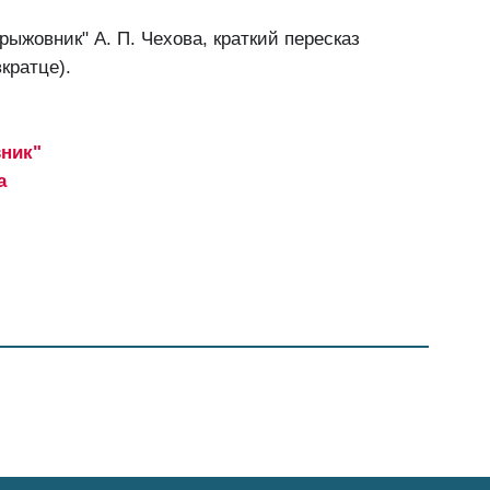
рыжовник" А. П. Чехова, краткий пересказ
кратце).
вник"
а