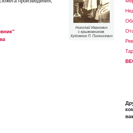
 сюжета произведения,
Ме
Не
Об
Николай Иванович
От
овник"
с крыжовником.
Художник П. Пинкисевич
ва
Ре
Та
ВЕ
Др
ко
ва